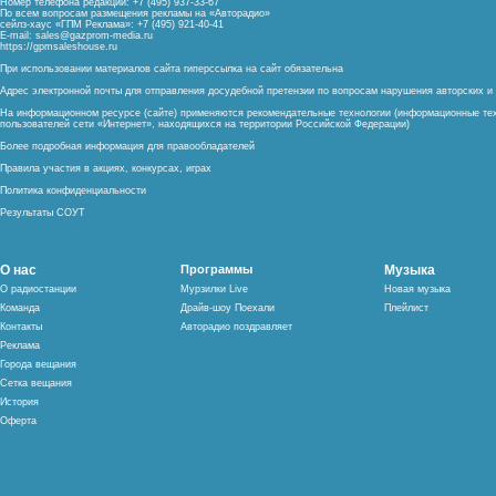
Номер телефона редакции: +7 (495) 937-33-67
По всем вопросам размещения рекламы на «Авторадио»
сейлз-хаус «ГПМ Реклама»: +7 (495) 921-40-41
E-mail:
sales@gazprom-media.ru
https://gpmsaleshouse.ru
При использовании материалов сайта гиперссылка на сайт обязательна
Адрес электронной почты для отправления досудебной претензии по вопросам нарушения авторских 
На информационном ресурсе (сайте) применяются рекомендательные технологии (информационные тех
пользователей сети «Интернет», находящихся на территории Российской Федерации)
Более подробная информация для правообладателей
Правила участия в акциях, конкурсах, играх
Политика конфиденциальности
Результаты СОУТ
О нас
Программы
Музыка
О радиостанции
Мурзилки Live
Новая музыка
Команда
Драйв-шоу Поехали
Плейлист
Контакты
Авторадио поздравляет
Реклама
Города вещания
Сетка вещания
История
Оферта