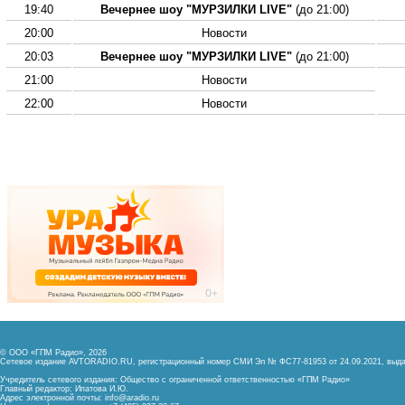
19:40
Вечернее шоу "МУРЗИЛКИ LIVE"
(до 21:00)
20:00
Новости
20:03
Вечернее шоу "МУРЗИЛКИ LIVE"
(до 21:00)
21:00
Новости
22:00
Новости
© ООО «ГПМ Радио», 2026
Сетевое издание AVTORADIO.RU, регистрационный номер
СМИ Эл № ФС77-81953 от 24.09.2021,
выда
Учредитель сетевого издания: Общество с ограниченной ответственностью «ГПМ Радио»
Главный редактор: Ипатова И.Ю.
Адрес электронной почты:
info@aradio.ru