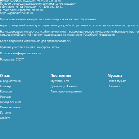
Номер телефона редакции: +7 (495) 937-33-67
По всем вопросам размещения рекламы на «Авторадио»
сейлз-хаус «ГПМ Реклама»: +7 (495) 921-40-41
E-mail:
sales@gazprom-media.ru
https://gpmsaleshouse.ru
При использовании материалов сайта гиперссылка на сайт обязательна
Адрес электронной почты для отправления досудебной претензии по вопросам нарушения авторских 
На информационном ресурсе (сайте) применяются рекомендательные технологии (информационные тех
пользователей сети «Интернет», находящихся на территории Российской Федерации)
Более подробная информация для правообладателей
Правила участия в акциях, конкурсах, играх
Политика конфиденциальности
Результаты СОУТ
О нас
Программы
Музыка
О радиостанции
Мурзилки Live
Новая музыка
Команда
Драйв-шоу Поехали
Плейлист
Контакты
Авторадио поздравляет
Реклама
Города вещания
Сетка вещания
История
Оферта