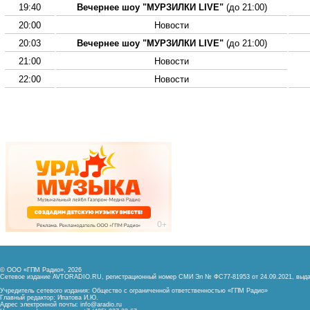
19:40
Вечернее шоу "МУРЗИЛКИ LIVE"
(до 21:00)
20:00
Новости
20:03
Вечернее шоу "МУРЗИЛКИ LIVE"
(до 21:00)
21:00
Новости
22:00
Новости
© ООО «ГПМ Радио», 2026
Сетевое издание AVTORADIO.RU, регистрационный номер
СМИ Эл № ФС77-81953 от 24.09.2021,
выда
Учредитель сетевого издания: Общество с ограниченной ответственностью «ГПМ Радио»
Главный редактор: Ипатова И.Ю.
Адрес электронной почты:
info@aradio.ru