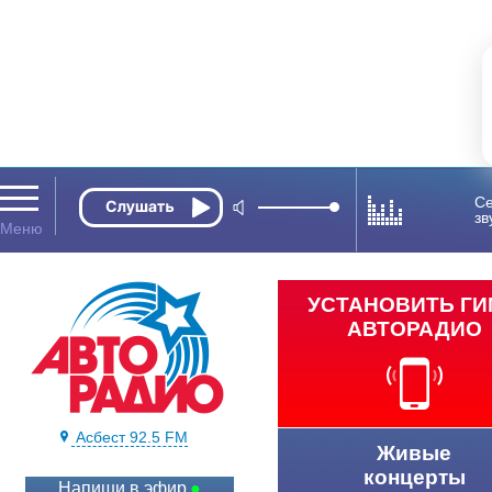
Се
зв
УСТАНОВИТЬ Г
АВТОРАДИО
Асбест 92.5 FM
Живые
концерты
Напиши в эфир