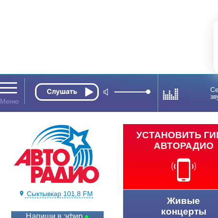
Се
зв
УСТАНОВИТЬ Г
АВТОРАДИО
Сыктывкар 101,8 FM
Живые
концерты
Напиши в эфир