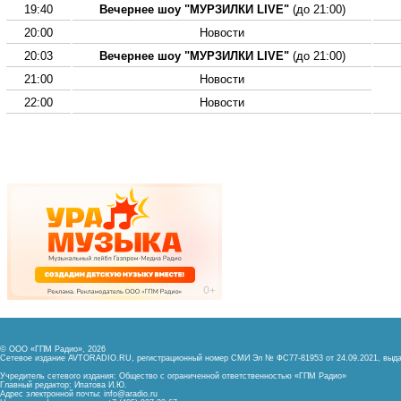
19:40
Вечернее шоу "МУРЗИЛКИ LIVE"
(до 21:00)
20:00
Новости
20:03
Вечернее шоу "МУРЗИЛКИ LIVE"
(до 21:00)
21:00
Новости
22:00
Новости
© ООО «ГПМ Радио», 2026
Сетевое издание AVTORADIO.RU, регистрационный номер
СМИ Эл № ФС77-81953 от 24.09.2021,
выда
Учредитель сетевого издания: Общество с ограниченной ответственностью «ГПМ Радио»
Главный редактор: Ипатова И.Ю.
Адрес электронной почты:
info@aradio.ru