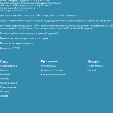
Номер телефона редакции: +7 (495) 937-33-67
По всем вопросам размещения рекламы на «Авторадио»
сейлз-хаус «ГПМ Реклама»: +7 (495) 921-40-41
E-mail:
sales@gazprom-media.ru
https://gpmsaleshouse.ru
При использовании материалов сайта гиперссылка на сайт обязательна
Адрес электронной почты для отправления досудебной претензии по вопросам нарушения авторских 
На информационном ресурсе (сайте) применяются рекомендательные технологии (информационные тех
пользователей сети «Интернет», находящихся на территории Российской Федерации)
Более подробная информация для правообладателей
Правила участия в акциях, конкурсах, играх
Политика конфиденциальности
Результаты СОУТ
О нас
Программы
Музыка
О радиостанции
Мурзилки Live
Новая музыка
Команда
Драйв-шоу Поехали
Плейлист
Контакты
Авторадио поздравляет
Реклама
Города вещания
Сетка вещания
История
Оферта