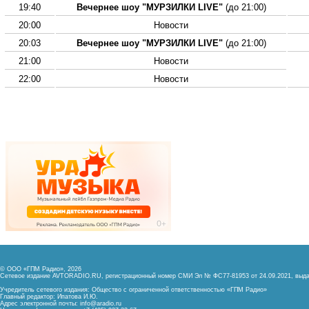
19:40
Вечернее шоу "МУРЗИЛКИ LIVE"
(до 21:00)
20:00
Новости
20:03
Вечернее шоу "МУРЗИЛКИ LIVE"
(до 21:00)
21:00
Новости
22:00
Новости
© ООО «ГПМ Радио», 2026
Сетевое издание AVTORADIO.RU, регистрационный номер
СМИ Эл № ФС77-81953 от 24.09.2021,
выда
Учредитель сетевого издания: Общество с ограниченной ответственностью «ГПМ Радио»
Главный редактор: Ипатова И.Ю.
Адрес электронной почты:
info@aradio.ru