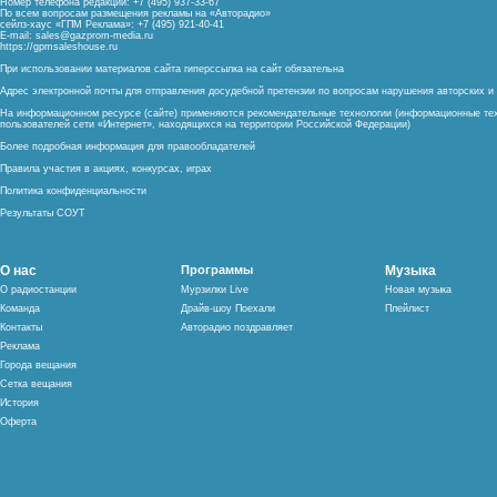
Номер телефона редакции: +7 (495) 937-33-67
По всем вопросам размещения рекламы на «Авторадио»
сейлз-хаус «ГПМ Реклама»: +7 (495) 921-40-41
E-mail:
sales@gazprom-media.ru
https://gpmsaleshouse.ru
При использовании материалов сайта гиперссылка на сайт обязательна
Адрес электронной почты для отправления досудебной претензии по вопросам нарушения авторских 
На информационном ресурсе (сайте) применяются рекомендательные технологии (информационные тех
пользователей сети «Интернет», находящихся на территории Российской Федерации)
Более подробная информация для правообладателей
Правила участия в акциях, конкурсах, играх
Политика конфиденциальности
Результаты СОУТ
О нас
Программы
Музыка
О радиостанции
Мурзилки Live
Новая музыка
Команда
Драйв-шоу Поехали
Плейлист
Контакты
Авторадио поздравляет
Реклама
Города вещания
Сетка вещания
История
Оферта