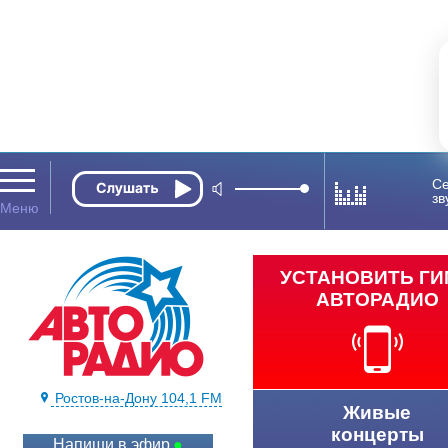
Се
зв
УСТАНОВИТЬ Г
АВТОРАДИО
Ростов-на-Дону 104,1 FM
Живые
концерты
Напиши в эфир