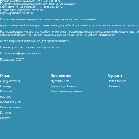
Номер телефона редакции: +7 (495) 937-33-67
По всем вопросам размещения рекламы на «Авторадио»
сейлз-хаус «ГПМ Реклама»: +7 (495) 921-40-41
E-mail:
sales@gazprom-media.ru
https://gpmsaleshouse.ru
При использовании материалов сайта гиперссылка на сайт обязательна
Адрес электронной почты для отправления досудебной претензии по вопросам нарушения авторских 
На информационном ресурсе (сайте) применяются рекомендательные технологии (информационные тех
пользователей сети «Интернет», находящихся на территории Российской Федерации)
Более подробная информация для правообладателей
Правила участия в акциях, конкурсах, играх
Политика конфиденциальности
Результаты СОУТ
О нас
Программы
Музыка
О радиостанции
Мурзилки Live
Новая музыка
Команда
Драйв-шоу Поехали
Плейлист
Контакты
Авторадио поздравляет
Реклама
Города вещания
Сетка вещания
История
Оферта