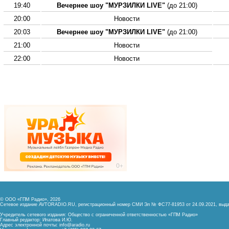
19:40
Вечернее шоу "МУРЗИЛКИ LIVE"
(до 21:00)
20:00
Новости
20:03
Вечернее шоу "МУРЗИЛКИ LIVE"
(до 21:00)
21:00
Новости
22:00
Новости
© ООО «ГПМ Радио», 2026
Сетевое издание AVTORADIO.RU, регистрационный номер
СМИ Эл № ФС77-81953 от 24.09.2021,
выда
Учредитель сетевого издания: Общество с ограниченной ответственностью «ГПМ Радио»
Главный редактор: Ипатова И.Ю.
Адрес электронной почты:
info@aradio.ru