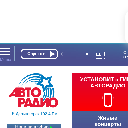
Се
зв
УСТАНОВИТЬ Г
АВТОРАДИО
Дальнегорск 102.4 FM
Живые
концерты
Напиши в эфир