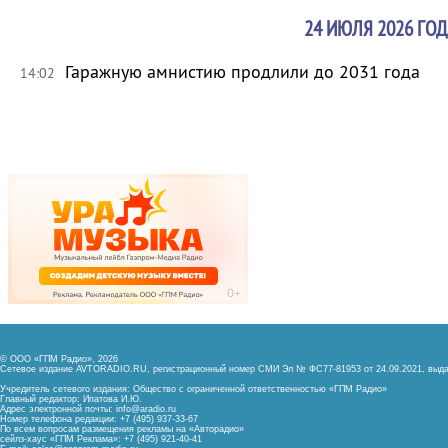
24 ИЮЛЯ 2026 ГОД
Гаражную амнистию продлили до 2031 года
14:02
© ООО «ГПМ Радио», 2026
Сетевое издание AVTORADIO.RU, регистрационный номер
СМИ Эл № ФС77-81953 от 24.09.2021,
выда
Учредитель сетевого издания: Общество с ограниченной ответственностью «ГПМ Радио»
Главный редактор: Ипатова И.Ю.
Адрес электронной почты:
info@aradio.ru
Номер телефона редакции: +7 (495) 937-33-67
По всем вопросам размещения рекламы на «Авторадио»
сейлз-хаус «ГПМ Реклама»: +7 (495) 921-40-41