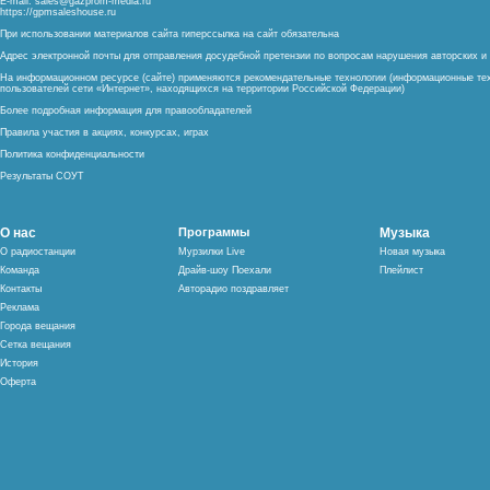
E-mail:
sales@gazprom-media.ru
https://gpmsaleshouse.ru
При использовании материалов сайта гиперссылка на сайт обязательна
Адрес электронной почты для отправления досудебной претензии по вопросам нарушения авторских 
На информационном ресурсе (сайте) применяются рекомендательные технологии (информационные тех
пользователей сети «Интернет», находящихся на территории Российской Федерации)
Более подробная информация для правообладателей
Правила участия в акциях, конкурсах, играх
Политика конфиденциальности
Результаты СОУТ
О нас
Программы
Музыка
О радиостанции
Мурзилки Live
Новая музыка
Команда
Драйв-шоу Поехали
Плейлист
Контакты
Авторадио поздравляет
Реклама
Города вещания
Сетка вещания
История
Оферта