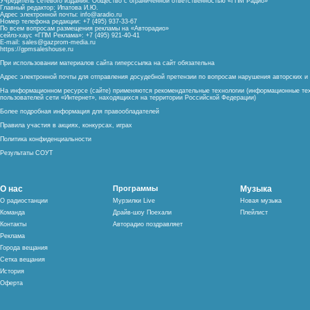
Учредитель сетевого издания: Общество с ограниченной ответственностью «ГПМ Радио»
Главный редактор: Ипатова И.Ю.
Адрес электронной почты:
info@aradio.ru
Номер телефона редакции: +7 (495) 937-33-67
По всем вопросам размещения рекламы на «Авторадио»
сейлз-хаус «ГПМ Реклама»: +7 (495) 921-40-41
E-mail:
sales@gazprom-media.ru
https://gpmsaleshouse.ru
При использовании материалов сайта гиперссылка на сайт обязательна
Адрес электронной почты для отправления досудебной претензии по вопросам нарушения авторских 
На информационном ресурсе (сайте) применяются рекомендательные технологии (информационные тех
пользователей сети «Интернет», находящихся на территории Российской Федерации)
Более подробная информация для правообладателей
Правила участия в акциях, конкурсах, играх
Политика конфиденциальности
Результаты СОУТ
О нас
Программы
Музыка
О радиостанции
Мурзилки Live
Новая музыка
Команда
Драйв-шоу Поехали
Плейлист
Контакты
Авторадио поздравляет
Реклама
Города вещания
Сетка вещания
История
Оферта