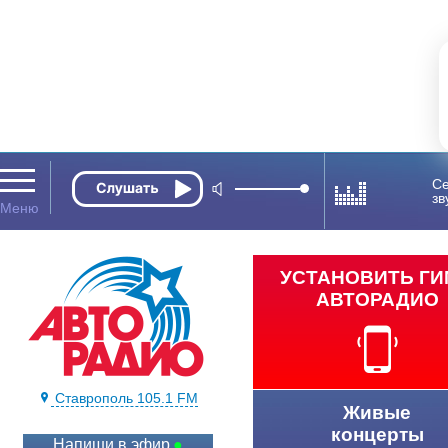
Се
зв
УСТАНОВИТЬ Г
АВТОРАДИО
Ставрополь 105.1 FM
Живые
концерты
Напиши в эфир