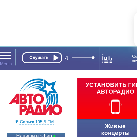
Се
зв
УСТАНОВИТЬ Г
АВТОРАДИО
Сальск 105,5 FM
Живые
концерты
Напиши в эфир