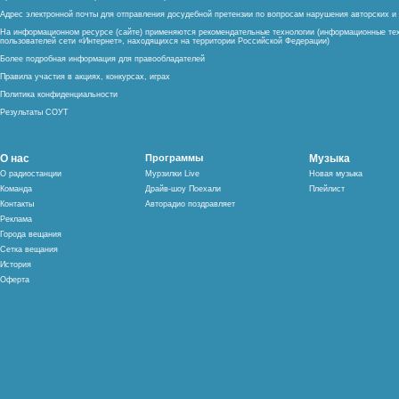
Адрес электронной почты для отправления досудебной претензии по вопросам нарушения авторских 
На информационном ресурсе (сайте) применяются рекомендательные технологии (информационные тех
пользователей сети «Интернет», находящихся на территории Российской Федерации)
Более подробная информация для правообладателей
Правила участия в акциях, конкурсах, играх
Политика конфиденциальности
Результаты СОУТ
О нас
Программы
Музыка
О радиостанции
Мурзилки Live
Новая музыка
Команда
Драйв-шоу Поехали
Плейлист
Контакты
Авторадио поздравляет
Реклама
Города вещания
Сетка вещания
История
Оферта