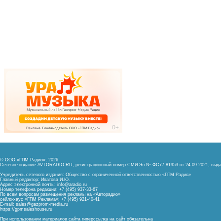
© ООО «ГПМ Радио», 2026
Сетевое издание AVTORADIO.RU, регистрационный номер
СМИ Эл № ФС77-81953 от 24.09.2021,
выда
Учредитель сетевого издания: Общество с ограниченной ответственностью «ГПМ Радио»
Главный редактор: Ипатова И.Ю.
Адрес электронной почты:
info@aradio.ru
Номер телефона редакции: +7 (495) 937-33-67
По всем вопросам размещения рекламы на «Авторадио»
сейлз-хаус «ГПМ Реклама»: +7 (495) 921-40-41
E-mail:
sales@gazprom-media.ru
https://gpmsaleshouse.ru
При использовании материалов сайта гиперссылка на сайт обязательна