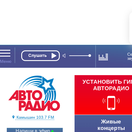
Се
зв
УСТАНОВИТЬ Г
АВТОРАДИО
Камышин 103.7 FM
Живые
концерты
Напиши в эфир