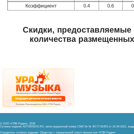
© ООО «ГПМ Радио», 2026
Сетевое издание AVTORADIO.RU, регистрационный номер
СМИ Эл № ФС77-81953 от 24.09.2021,
выда
Учредитель сетевого издания: Общество с ограниченной ответственностью «ГПМ Радио»