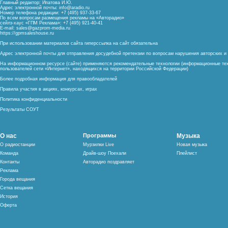
Главный редактор: Ипатова И.Ю.
Адрес электронной почты:
info@aradio.ru
Номер телефона редакции: +7 (495) 937-33-67
По всем вопросам размещения рекламы на «Авторадио»
сейлз-хаус «ГПМ Реклама»: +7 (495) 921-40-41
E-mail:
sales@gazprom-media.ru
https://gpmsaleshouse.ru
При использовании материалов сайта гиперссылка на сайт обязательна
Адрес электронной почты для отправления досудебной претензии по вопросам нарушения авторских 
На информационном ресурсе (сайте) применяются рекомендательные технологии (информационные тех
пользователей сети «Интернет», находящихся на территории Российской Федерации)
Более подробная информация для правообладателей
Правила участия в акциях, конкурсах, играх
Политика конфиденциальности
Результаты СОУТ
О нас
Программы
Музыка
О радиостанции
Мурзилки Live
Новая музыка
Команда
Драйв-шоу Поехали
Плейлист
Контакты
Авторадио поздравляет
Реклама
Города вещания
Сетка вещания
История
Оферта