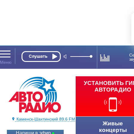
Се
зв
УСТАНОВИТЬ Г
АВТОРАДИО
Каменск-Шахтинский 89.6 FM
Живые
концерты
Напиши в эфир