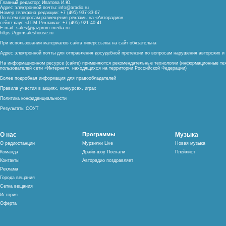
Главный редактор: Ипатова И.Ю.
Адрес электронной почты:
info@aradio.ru
Номер телефона редакции: +7 (495) 937-33-67
По всем вопросам размещения рекламы на «Авторадио»
сейлз-хаус «ГПМ Реклама»: +7 (495) 921-40-41
E-mail:
sales@gazprom-media.ru
https://gpmsaleshouse.ru
При использовании материалов сайта гиперссылка на сайт обязательна
Адрес электронной почты для отправления досудебной претензии по вопросам нарушения авторских 
На информационном ресурсе (сайте) применяются рекомендательные технологии (информационные тех
пользователей сети «Интернет», находящихся на территории Российской Федерации)
Более подробная информация для правообладателей
Правила участия в акциях, конкурсах, играх
Политика конфиденциальности
Результаты СОУТ
О нас
Программы
Музыка
О радиостанции
Мурзилки Live
Новая музыка
Команда
Драйв-шоу Поехали
Плейлист
Контакты
Авторадио поздравляет
Реклама
Города вещания
Сетка вещания
История
Оферта