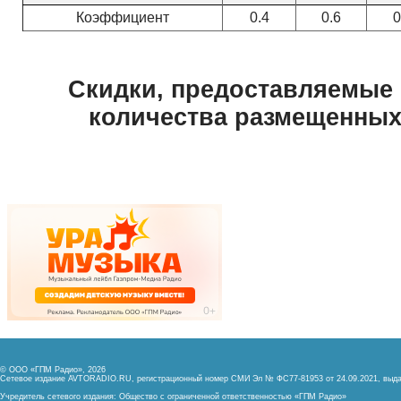
© ООО «ГПМ Радио», 2026
Сетевое издание AVTORADIO.RU, регистрационный номер
СМИ Эл № ФС77-81953 от 24.09.2021,
выда
Учредитель сетевого издания: Общество с ограниченной ответственностью «ГПМ Радио»