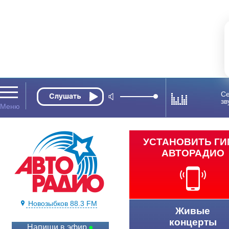
Се
зв
УСТАНОВИТЬ Г
АВТОРАДИО
Новозыбков 88.3 FM
Живые
концерты
Напиши в эфир