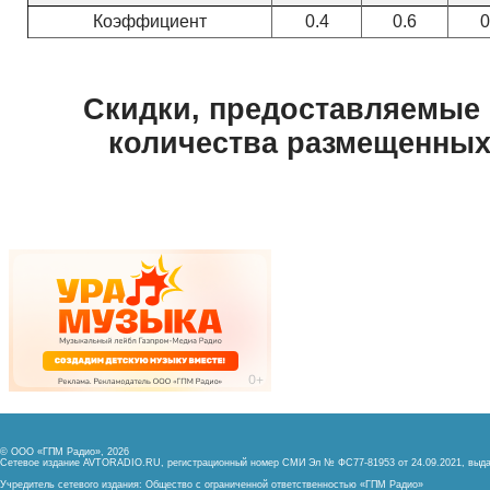
© ООО «ГПМ Радио», 2026
Сетевое издание AVTORADIO.RU, регистрационный номер
СМИ Эл № ФС77-81953 от 24.09.2021,
выда
Учредитель сетевого издания: Общество с ограниченной ответственностью «ГПМ Радио»