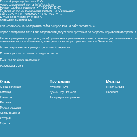
Главный редактор: Ипатова И.Ю.
Адрес электронной почты:
info@aradio.ru
Номер телефона редакции: +7 (495) 937-33-67
По всем вопросам размещения рекламы на «Авторадио»
сейлз-хаус «ГПМ Реклама»: +7 (495) 921-40-41
E-mail:
sales@gazprom-media.ru
https://gpmsaleshouse.ru
При использовании материалов сайта гиперссылка на сайт обязательна
Адрес электронной почты для отправления досудебной претензии по вопросам нарушения авторских 
На информационном ресурсе (сайте) применяются рекомендательные технологии (информационные тех
пользователей сети «Интернет», находящихся на территории Российской Федерации)
Более подробная информация для правообладателей
Правила участия в акциях, конкурсах, играх
Политика конфиденциальности
Результаты СОУТ
О нас
Программы
Музыка
О радиостанции
Мурзилки Live
Новая музыка
Команда
Драйв-шоу Поехали
Плейлист
Контакты
Авторадио поздравляет
Реклама
Города вещания
Сетка вещания
История
Оферта