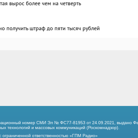
тая вырос более чем на четверть
о получить штраф до пяти тысяч рублей
трационный номер
СМИ Эл № ФС77-81953 от 24.09.2021,
выдано Фе
х технологий и массовых коммуникаций (Роскомнадзор).
 с ограниченной ответственностью «ГПМ Радио»