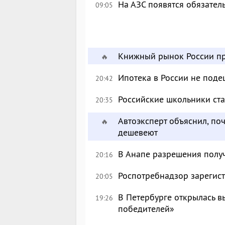
На АЗС появятся обязател
09:05
Книжный рынок России пр
🔥
Ипотека в России не поде
20:42
Российские школьники с
20:35
Автоэксперт объяснил, по
🔥
дешевеют
В Анапе разрешения полу
20:16
Роспотребнадзор зарегист
20:05
В Петербурге открылась в
19:26
победителей»