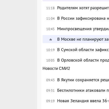
Родителям хотят разрешит
11:18
В России зафиксирована 
11:04
Минпросвещения утверди
10:45
В Москве не планируют за
🔥
В Сумской области зафик
10:19
В Орловской области про
10:05
Новости СМИ2
В Якутии сохраняется реш
09:43
Беспилотники атаковали 
09:31
Новая Зеландия ввела 36-
09:19