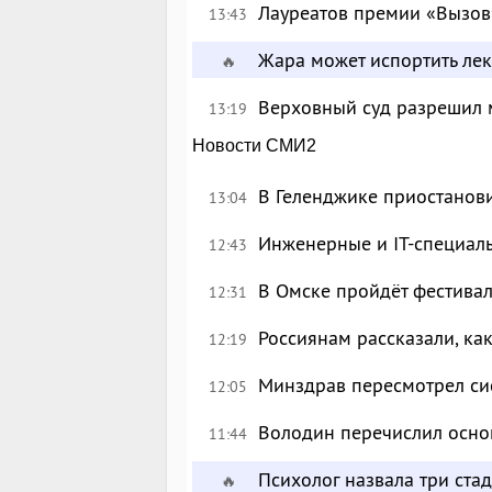
Лауреатов премии «Вызов
13:43
Жара может испортить лек
🔥
Верховный суд разрешил 
13:19
Новости СМИ2
В Геленджике приостанов
13:04
Инженерные и IT-специал
12:43
В Омске пройдёт фестива
12:31
Россиянам рассказали, ка
12:19
Минздрав пересмотрел си
12:05
Володин перечислил осно
11:44
Психолог назвала три ста
🔥