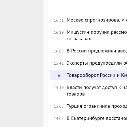
Москве спрогнозировали 
16:31
Мишустин поручил рассмо
16:19
госзаказах
В России предложили вве
16:05
Эксперты предупредили о
15:42
Товарооборот России и К
🔥
Власти получат доступ к 
15:19
товаров
Турция ограничила прохо
15:05
В Екатеринбурге восстан
14:05