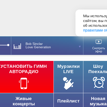
Мы использу
сайтом, вы 
об использо
правилами о
Bob Sinclar
Love Generation
УСТАНОВИТЬ ГИМН
Мурзилки
Шоу
АВТОРАДИО
LIVE
Поехал
Живые
Новая
Плейлист
концерты
музыка