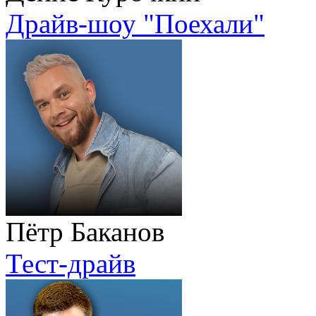
Драйв-шоу "Поехали"
Пётр Баканов
Тест-драйв