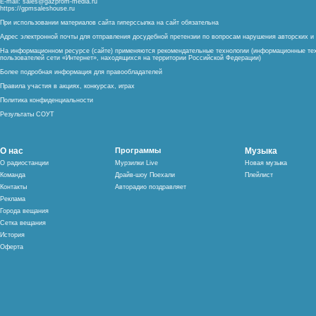
E-mail:
sales@gazprom-media.ru
https://gpmsaleshouse.ru
При использовании материалов сайта гиперссылка на сайт обязательна
Адрес электронной почты для отправления досудебной претензии по вопросам нарушения авторских 
На информационном ресурсе (сайте) применяются рекомендательные технологии (информационные тех
пользователей сети «Интернет», находящихся на территории Российской Федерации)
Более подробная информация для правообладателей
Правила участия в акциях, конкурсах, играх
Политика конфиденциальности
Результаты СОУТ
О нас
Программы
Музыка
О радиостанции
Мурзилки Live
Новая музыка
Команда
Драйв-шоу Поехали
Плейлист
Контакты
Авторадио поздравляет
Реклама
Города вещания
Сетка вещания
История
Оферта