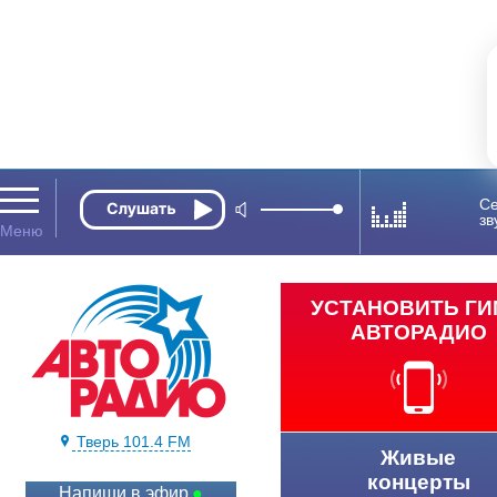
Се
зв
УСТАНОВИТЬ Г
АВТОРАДИО
Тверь 101.4 FM
Живые
концерты
Напиши в эфир