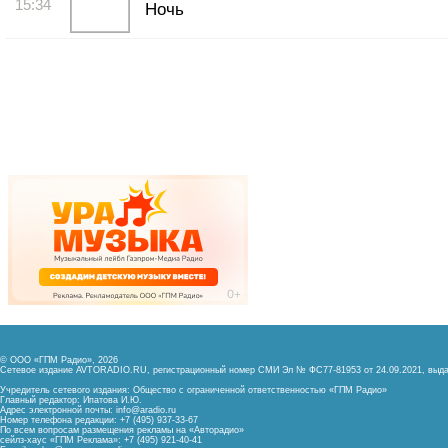
15:34
Ночь
© ООО «ГПМ Радио», 2026
Сетевое издание AVTORADIO.RU, регистрационный номер
СМИ Эл № ФС77-81953 от 24.09.2021,
выда
Учредитель сетевого издания: Общество с ограниченной ответственностью «ГПМ Радио»
Главный редактор: Ипатова И.Ю.
Адрес электронной почты:
info@aradio.ru
Номер телефона редакции: +7 (495) 937-33-67
По всем вопросам размещения рекламы на «Авторадио»
сейлз-хаус «ГПМ Реклама»: +7 (495) 921-40-41