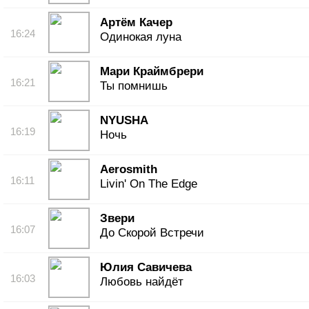
Артём Качер
16:24
Одинокая луна
Мари Краймбрери
16:21
Ты помнишь
NYUSHA
16:19
Ночь
Aerosmith
16:11
Livin' On The Edge
Звери
16:07
До Скорой Встречи
Юлия Савичева
16:03
Любовь найдёт