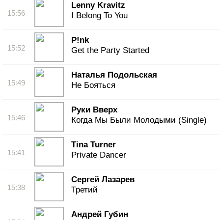
Lenny Kravitz
15:56
I Belong To You
P!nk
15:52
Get the Party Started
Наталья Подольская
15:49
Не Бояться
Руки Вверх
15:46
Когда Мы Были Молодыми (Single)
Tina Turner
15:41
Private Dancer
Сергей Лазарев
15:38
Третий
Андрей Губин