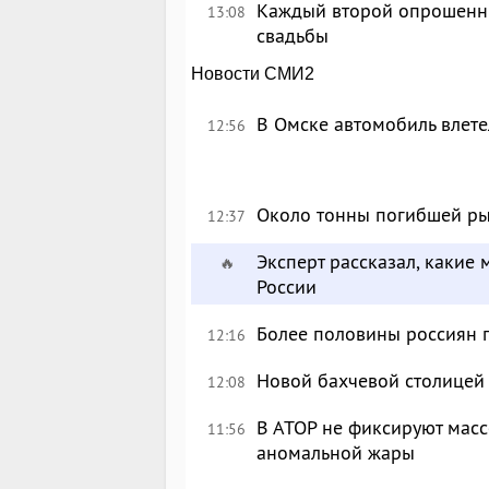
Каждый второй опрошенны
13:08
свадьбы
Новости СМИ2
В Омске автомобиль влете
12:56
Около тонны погибшей ры
12:37
Эксперт рассказал, какие 
🔥
России
Более половины россиян 
12:16
Новой бахчевой столицей
12:08
В АТОР не фиксируют масс
11:56
аномальной жары