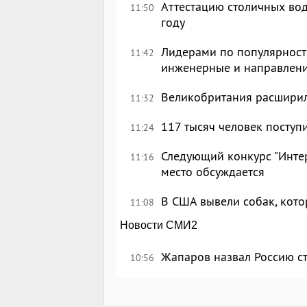
Аттестацию столичных вод
11:50
году
Лидерами по популярности
11:42
инженерные и направлен
Великобритания расширил
11:32
117 тысяч человек поступ
11:24
Следующий конкурс "Интер
11:16
место обсуждается
В США вывели собак, кот
11:08
Новости СМИ2
Жапаров назвал Россию с
10:56