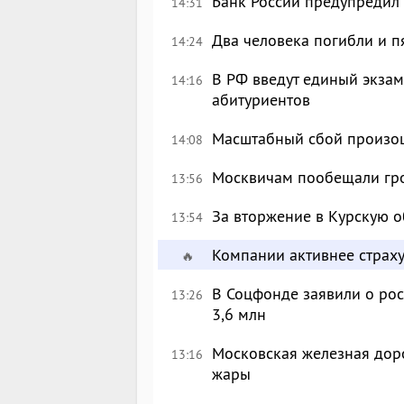
Банк России предупредил
14:31
Два человека погибли и п
14:24
В РФ введут единый экзам
14:16
абитуриентов
Масштабный сбой произош
14:08
Москвичам пообещали гр
13:56
За вторжение в Курскую о
13:54
Компании активнее страху
🔥
В Соцфонде заявили о рос
13:26
3,6 млн
Московская железная доро
13:16
жары