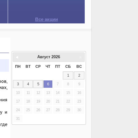
Все акции
Август
2026
ПН
ВТ
СР
ЧТ
ПТ
СБ
ВС
1
2
ов,
3
4
5
6
7
8
9
ах,
10
11
12
13
14
15
16
ния
17
18
19
20
21
22
23
24
25
26
27
28
29
30
у и
31
где