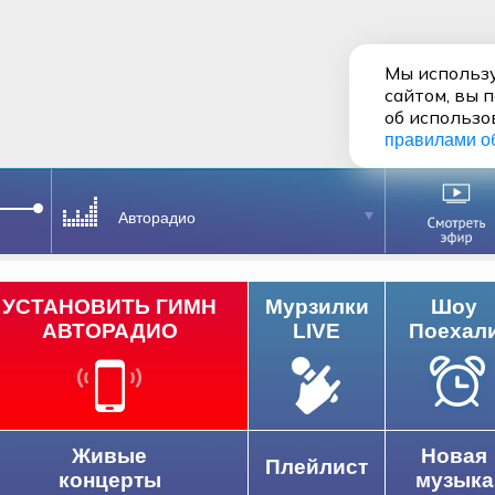
Мы использу
сайтом, вы 
об использо
правилами о
Авторадио
УСТАНОВИТЬ ГИМН
Мурзилки
Шоу
АВТОРАДИО
LIVE
Поехал
Живые
Новая
Плейлист
концерты
музыка