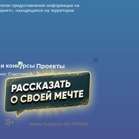
логии предоставления информации на
ернет», находящихся на территории
 и конкурсы
Проекты
нег. Счастливый
Дискотека 80-х
Живые концерты
Журнал Авторадио
Авторадио
в смартфоне