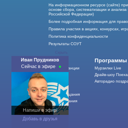
На информационном ресурсе (сайте) пр
основе сбора, систематизации и анализа
Российской Федерации)
Более подробная информация для прав
Правила участия в акциях, конкурсах, игр
Политика конфиденциальности
Результаты СОУТ
Скрыть
Иван Прудников
О нас
Программы
Сейчас в эфире
О радиостанции
Мурзилки Live
Команда
Драйв-шоу Поеха
Контакты
Авторадио поздр
Реклама
Города вещания
Сетка вещания
История
Напиши в эфир!
Оферта
Добавь в друзья