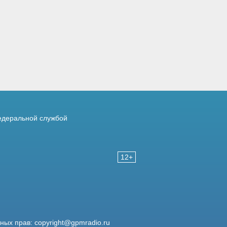
деральной службой
12+
жных прав:
copyright@gpmradio.ru