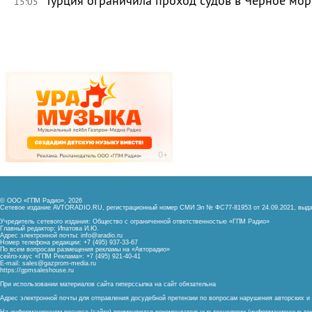
Турция ограничила проход судов в Чёрное мор
15:05
© ООО «ГПМ Радио», 2026
Сетевое издание AVTORADIO.RU, регистрационный номер
СМИ Эл № ФС77-81953 от 24.09.2021,
выда
Учредитель сетевого издания: Общество с ограниченной ответственностью «ГПМ Радио»
Главный редактор: Ипатова И.Ю.
Адрес электронной почты:
info@aradio.ru
Номер телефона редакции: +7 (495) 937-33-67
По всем вопросам размещения рекламы на «Авторадио»
сейлз-хаус «ГПМ Реклама»: +7 (495) 921-40-41
E-mail:
sales@gazprom-media.ru
https://gpmsaleshouse.ru
При использовании материалов сайта гиперссылка на сайт обязательна
Адрес электронной почты для отправления досудебной претензии по вопросам нарушения авторских 