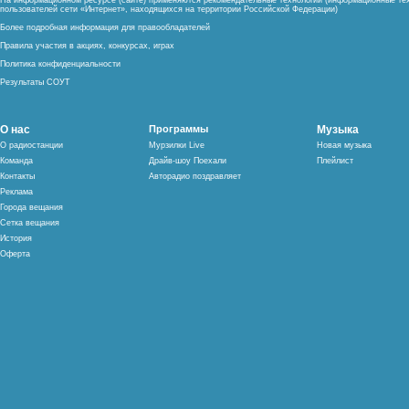
На информационном ресурсе (сайте) применяются рекомендательные технологии (информационные тех
пользователей сети «Интернет», находящихся на территории Российской Федерации)
Более подробная информация для правообладателей
Правила участия в акциях, конкурсах, играх
Политика конфиденциальности
Результаты СОУТ
О нас
Программы
Музыка
О радиостанции
Мурзилки Live
Новая музыка
Команда
Драйв-шоу Поехали
Плейлист
Контакты
Авторадио поздравляет
Реклама
Города вещания
Сетка вещания
История
Оферта