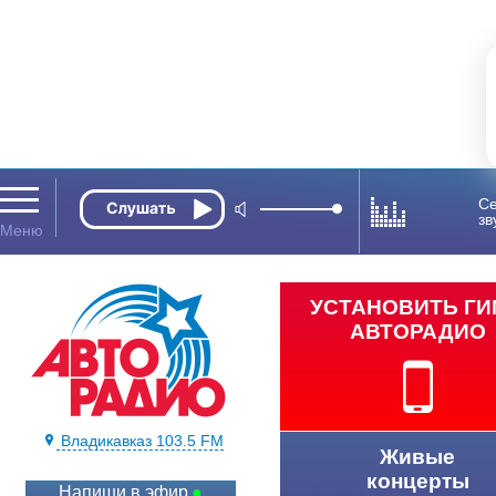
Се
зв
УСТАНОВИТЬ Г
АВТОРАДИО
Владикавказ 103.5 FM
Живые
концерты
Напиши в эфир