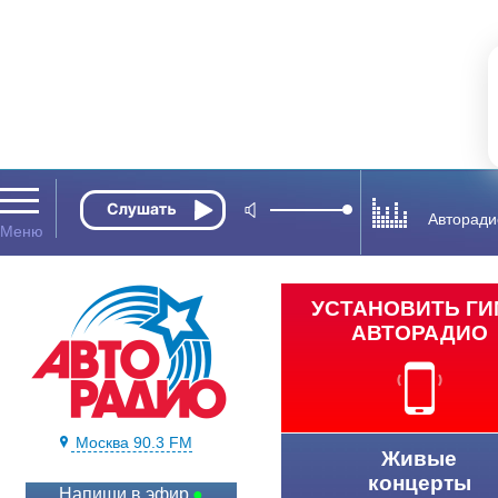
Авторади
УСТАНОВИТЬ Г
АВТОРАДИО
Москва 90.3 FM
Живые
концерты
Напиши в эфир