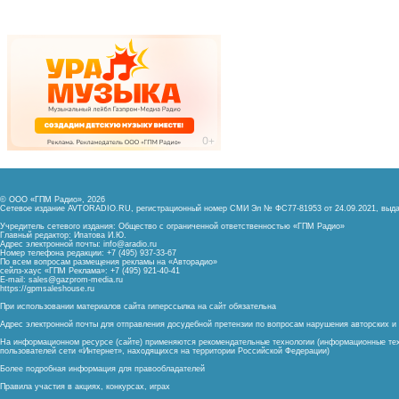
© ООО «ГПМ Радио», 2026
Сетевое издание AVTORADIO.RU, регистрационный номер
СМИ Эл № ФС77-81953 от 24.09.2021,
выда
Учредитель сетевого издания: Общество с ограниченной ответственностью «ГПМ Радио»
Главный редактор: Ипатова И.Ю.
Адрес электронной почты:
info@aradio.ru
Номер телефона редакции: +7 (495) 937-33-67
По всем вопросам размещения рекламы на «Авторадио»
сейлз-хаус «ГПМ Реклама»: +7 (495) 921-40-41
E-mail:
sales@gazprom-media.ru
https://gpmsaleshouse.ru
При использовании материалов сайта гиперссылка на сайт обязательна
Адрес электронной почты для отправления досудебной претензии по вопросам нарушения авторских 
На информационном ресурсе (сайте) применяются рекомендательные технологии (информационные тех
пользователей сети «Интернет», находящихся на территории Российской Федерации)
Более подробная информация для правообладателей
Правила участия в акциях, конкурсах, играх