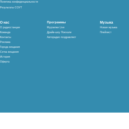
Политика конфиденциальности
Результаты СОУТ
О нас
Программы
Музыка
О радиостанции
Мурзилки Live
Новая музыка
Команда
Драйв-шоу Поехали
Плейлист
Контакты
Авторадио поздравляет
Реклама
Города вещания
Сетка вещания
История
Оферта