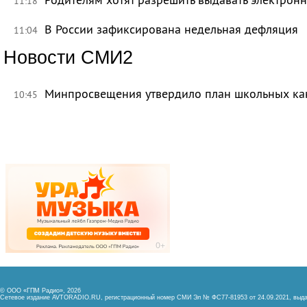
11:18
В России зафиксирована недельная дефляция
11:04
Новости СМИ2
Минпросвещения утвердило план школьных ка
10:45
© ООО «ГПМ Радио», 2026
Сетевое издание AVTORADIO.RU, регистрационный номер
СМИ Эл № ФС77-81953 от 24.09.2021,
выда