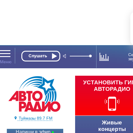
Се
зв
УСТАНОВИТЬ Г
АВТОРАДИО
Туймазы 89.7 FM
Живые
концерты
Напиши в эфир