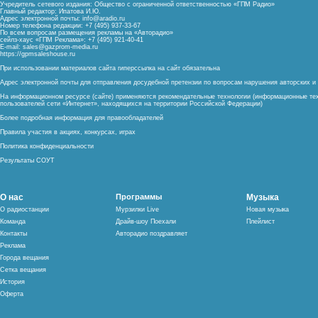
Учредитель сетевого издания: Общество с ограниченной ответственностью «ГПМ Радио»
Главный редактор: Ипатова И.Ю.
Адрес электронной почты:
info@aradio.ru
Номер телефона редакции: +7 (495) 937-33-67
По всем вопросам размещения рекламы на «Авторадио»
сейлз-хаус «ГПМ Реклама»: +7 (495) 921-40-41
E-mail:
sales@gazprom-media.ru
https://gpmsaleshouse.ru
При использовании материалов сайта гиперссылка на сайт обязательна
Адрес электронной почты для отправления досудебной претензии по вопросам нарушения авторских 
На информационном ресурсе (сайте) применяются рекомендательные технологии (информационные тех
пользователей сети «Интернет», находящихся на территории Российской Федерации)
Более подробная информация для правообладателей
Правила участия в акциях, конкурсах, играх
Политика конфиденциальности
Результаты СОУТ
О нас
Программы
Музыка
О радиостанции
Мурзилки Live
Новая музыка
Команда
Драйв-шоу Поехали
Плейлист
Контакты
Авторадио поздравляет
Реклама
Города вещания
Сетка вещания
История
Оферта