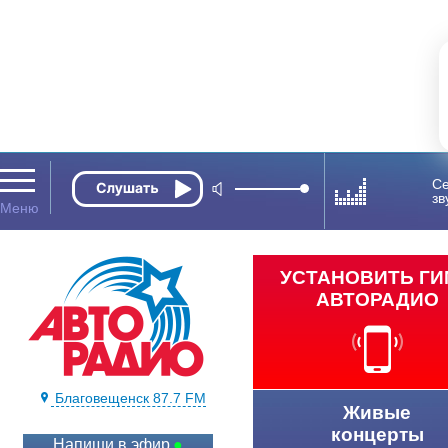
Се
зв
УСТАНОВИТЬ Г
АВТОРАДИО
Благовещенск 87.7 FM
Живые
концерты
Напиши в эфир