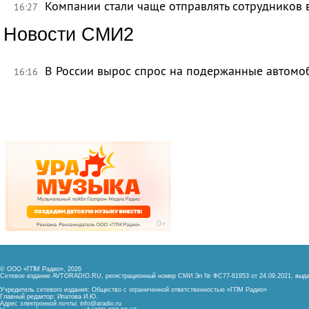
Компании стали чаще отправлять сотрудников 
16:27
Новости СМИ2
В России вырос спрос на подержанные автомо
16:16
© ООО «ГПМ Радио», 2026
Сетевое издание AVTORADIO.RU, регистрационный номер
СМИ Эл № ФС77-81953 от 24.09.2021,
выда
Учредитель сетевого издания: Общество с ограниченной ответственностью «ГПМ Радио»
Главный редактор: Ипатова И.Ю.
Адрес электронной почты:
info@aradio.ru