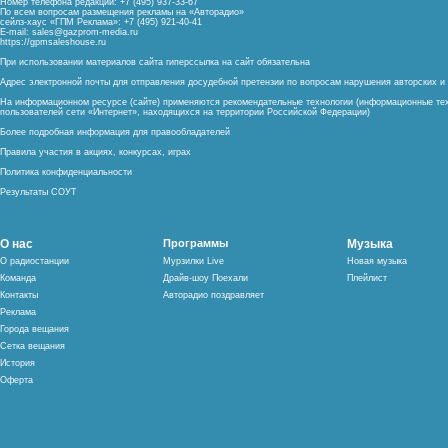
Номер телефона редакции: +7 (495) 937-33-67
По всем вопросам размещения рекламы на «Авторадио»
сейлз-хаус «ГПМ Реклама»: +7 (495) 921-40-41
E-mail:
sales@gazprom-media.ru
https://gpmsaleshouse.ru
При использовании материалов сайта гиперссылка на сайт обязательна
Адрес электронной почты для отправления досудебной претензии по вопросам нарушения авторских 
На информационном ресурсе (сайте) применяются рекомендательные технологии (информационные тех
пользователей сети «Интернет», находящихся на территории Российской Федерации)
Более подробная информация для правообладателей
Правила участия в акциях, конкурсах, играх
Политика конфиденциальности
Результаты СОУТ
О нас
Программы
Музыка
О радиостанции
Мурзилки Live
Новая музыка
Команда
Драйв-шоу Поехали
Плейлист
Контакты
Авторадио поздравляет
Реклама
Города вещания
Сетка вещания
История
Оферта