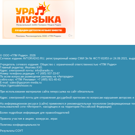
© ООО «ГПМ Радио», 2026
Сетевое издание AVTORADIO.RU, регистрационный номер
СМИ Эл № ФС77-81953 от 24.09.2021,
выда
Учредитель сетевого издания: Общество с ограниченной ответственностью «ГПМ Радио»
Главный редактор: Ипатова И.Ю.
Адрес электронной почты:
info@aradio.ru
Номер телефона редакции: +7 (495) 937-33-67
По всем вопросам размещения рекламы на «Авторадио»
сейлз-хаус «ГПМ Реклама»: +7 (495) 921-40-41
E-mail:
sales@gazprom-media.ru
https://gpmsaleshouse.ru
При использовании материалов сайта гиперссылка на сайт обязательна
Адрес электронной почты для отправления досудебной претензии по вопросам нарушения авторских 
На информационном ресурсе (сайте) применяются рекомендательные технологии (информационные тех
пользователей сети «Интернет», находящихся на территории Российской Федерации)
Более подробная информация для правообладателей
Правила участия в акциях, конкурсах, играх
Политика конфиденциальности
Результаты СОУТ