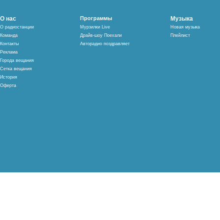
О нас
Программы
Музыка
О радиостанции
Мурзилки Live
Новая музыка
Команда
Драйв-шоу Поехали
Плейлист
Контакты
Авторадио поздравляет
Реклама
Города вещания
Сетка вещания
История
Оферта