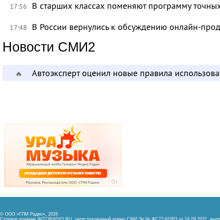
В старших классах поменяют программу точных
17:56
В России вернулись к обсуждению онлайн-про
17:48
Новости СМИ2
Автоэксперт оценил новые правила использов
🔥
© ООО «ГПМ Радио», 2026
Сетевое издание AVTORADIO.RU, регистрационный номер
СМИ Эл № ФС77-81953 от 24.09.2021,
выда