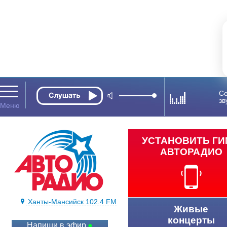
Се
зв
УСТАНОВИТЬ Г
АВТОРАДИО
Ханты-Мансийск 102.4 FM
Живые
концерты
Напиши в эфир