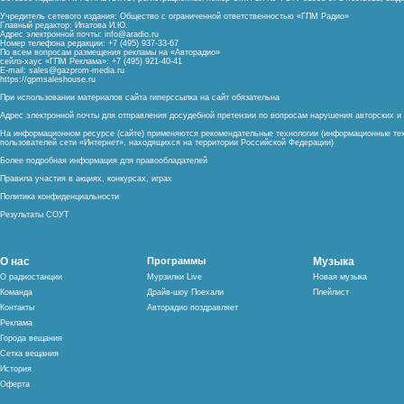
Учредитель сетевого издания: Общество с ограниченной ответственностью «ГПМ Радио»
Главный редактор: Ипатова И.Ю.
Адрес электронной почты:
info@aradio.ru
Номер телефона редакции: +7 (495) 937-33-67
По всем вопросам размещения рекламы на «Авторадио»
сейлз-хаус «ГПМ Реклама»: +7 (495) 921-40-41
E-mail:
sales@gazprom-media.ru
https://gpmsaleshouse.ru
При использовании материалов сайта гиперссылка на сайт обязательна
Адрес электронной почты для отправления досудебной претензии по вопросам нарушения авторских 
На информационном ресурсе (сайте) применяются рекомендательные технологии (информационные тех
пользователей сети «Интернет», находящихся на территории Российской Федерации)
Более подробная информация для правообладателей
Правила участия в акциях, конкурсах, играх
Политика конфиденциальности
Результаты СОУТ
О нас
Программы
Музыка
О радиостанции
Мурзилки Live
Новая музыка
Команда
Драйв-шоу Поехали
Плейлист
Контакты
Авторадио поздравляет
Реклама
Города вещания
Сетка вещания
История
Оферта