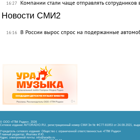
Компании стали чаще отправлять сотрудников 
16:27
Новости СМИ2
В России вырос спрос на подержанные автомо
16:16
© ООО «ГПМ Радио», 2026
Сетевое издание AVTORADIO.RU, регистрационный номер
СМИ Эл № ФС77-81953 от 24.09.2021,
выда
Учредитель сетевого издания: Общество с ограниченной ответственностью «ГПМ Радио»
Главный редактор: Ипатова И.Ю.
Адрес электронной почты:
info@aradio.ru