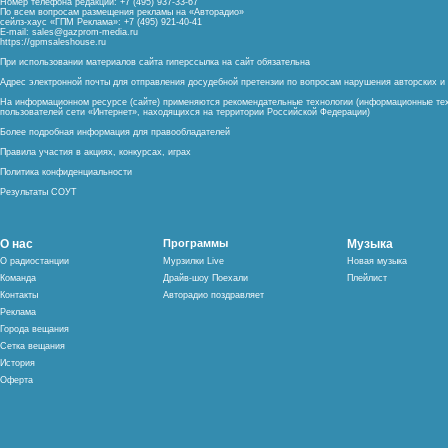
Номер телефона редакции: +7 (495) 937-33-67
По всем вопросам размещения рекламы на «Авторадио»
сейлз-хаус «ГПМ Реклама»: +7 (495) 921-40-41
E-mail:
sales@gazprom-media.ru
https://gpmsaleshouse.ru
При использовании материалов сайта гиперссылка на сайт обязательна
Адрес электронной почты для отправления досудебной претензии по вопросам нарушения авторских 
На информационном ресурсе (сайте) применяются рекомендательные технологии (информационные тех
пользователей сети «Интернет», находящихся на территории Российской Федерации)
Более подробная информация для правообладателей
Правила участия в акциях, конкурсах, играх
Политика конфиденциальности
Результаты СОУТ
О нас
Программы
Музыка
О радиостанции
Мурзилки Live
Новая музыка
Команда
Драйв-шоу Поехали
Плейлист
Контакты
Авторадио поздравляет
Реклама
Города вещания
Сетка вещания
История
Оферта