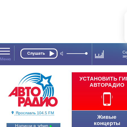
Се
зв
УСТАНОВИТЬ Г
АВТОРАДИО
Ярославль 104.5 FM
Живые
концерты
Напиши в эфир