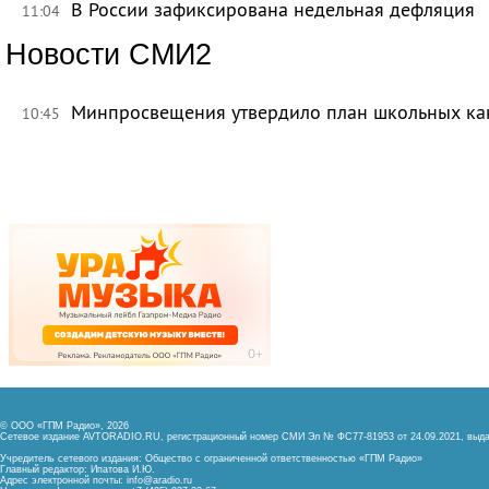
В России зафиксирована недельная дефляция
11:04
Новости СМИ2
Минпросвещения утвердило план школьных ка
10:45
© ООО «ГПМ Радио», 2026
Сетевое издание AVTORADIO.RU, регистрационный номер
СМИ Эл № ФС77-81953 от 24.09.2021,
выда
Учредитель сетевого издания: Общество с ограниченной ответственностью «ГПМ Радио»
Главный редактор: Ипатова И.Ю.
Адрес электронной почты:
info@aradio.ru