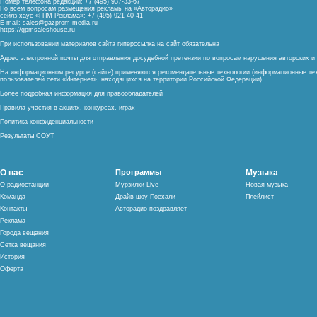
Номер телефона редакции: +7 (495) 937-33-67
По всем вопросам размещения рекламы на «Авторадио»
сейлз-хаус «ГПМ Реклама»: +7 (495) 921-40-41
E-mail:
sales@gazprom-media.ru
https://gpmsaleshouse.ru
При использовании материалов сайта гиперссылка на сайт обязательна
Адрес электронной почты для отправления досудебной претензии по вопросам нарушения авторских 
На информационном ресурсе (сайте) применяются рекомендательные технологии (информационные тех
пользователей сети «Интернет», находящихся на территории Российской Федерации)
Более подробная информация для правообладателей
Правила участия в акциях, конкурсах, играх
Политика конфиденциальности
Результаты СОУТ
О нас
Программы
Музыка
О радиостанции
Мурзилки Live
Новая музыка
Команда
Драйв-шоу Поехали
Плейлист
Контакты
Авторадио поздравляет
Реклама
Города вещания
Сетка вещания
История
Оферта