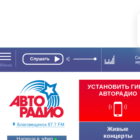
Се
зв
УСТАНОВИТЬ Г
АВТОРАДИО
Благовещенск 87.7 FM
Живые
концерты
Напиши в эфир