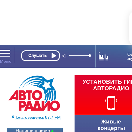
Се
зв
УСТАНОВИТЬ Г
АВТОРАДИО
Благовещенск 87.7 FM
Живые
концерты
Напиши в эфир