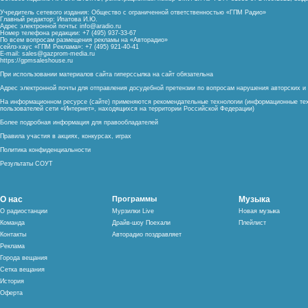
Учредитель сетевого издания: Общество с ограниченной ответственностью «ГПМ Радио»
Главный редактор: Ипатова И.Ю.
Адрес электронной почты:
info@aradio.ru
Номер телефона редакции: +7 (495) 937-33-67
По всем вопросам размещения рекламы на «Авторадио»
сейлз-хаус «ГПМ Реклама»: +7 (495) 921-40-41
E-mail:
sales@gazprom-media.ru
https://gpmsaleshouse.ru
При использовании материалов сайта гиперссылка на сайт обязательна
Адрес электронной почты для отправления досудебной претензии по вопросам нарушения авторских 
На информационном ресурсе (сайте) применяются рекомендательные технологии (информационные тех
пользователей сети «Интернет», находящихся на территории Российской Федерации)
Более подробная информация для правообладателей
Правила участия в акциях, конкурсах, играх
Политика конфиденциальности
Результаты СОУТ
О нас
Программы
Музыка
О радиостанции
Мурзилки Live
Новая музыка
Команда
Драйв-шоу Поехали
Плейлист
Контакты
Авторадио поздравляет
Реклама
Города вещания
Сетка вещания
История
Оферта