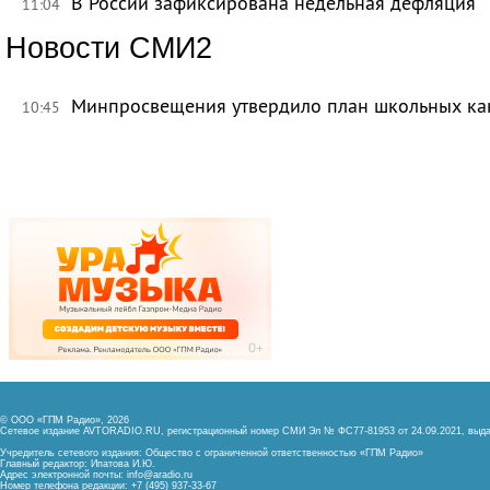
В России зафиксирована недельная дефляция
11:04
Новости СМИ2
Минпросвещения утвердило план школьных ка
10:45
© ООО «ГПМ Радио», 2026
Сетевое издание AVTORADIO.RU, регистрационный номер
СМИ Эл № ФС77-81953 от 24.09.2021,
выда
Учредитель сетевого издания: Общество с ограниченной ответственностью «ГПМ Радио»
Главный редактор: Ипатова И.Ю.
Адрес электронной почты:
info@aradio.ru
Номер телефона редакции: +7 (495) 937-33-67