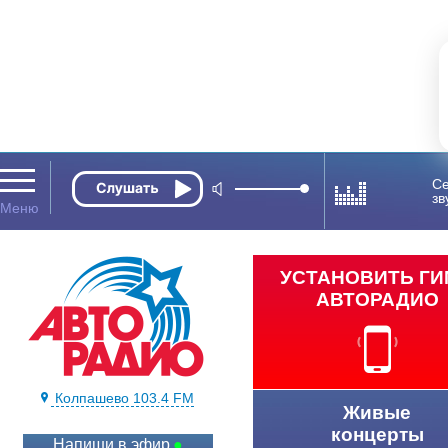
Се
зв
УСТАНОВИТЬ Г
АВТОРАДИО
Колпашево 103.4 FM
Живые
концерты
Напиши в эфир