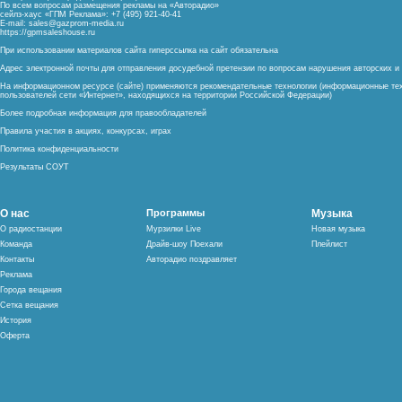
По всем вопросам размещения рекламы на «Авторадио»
сейлз-хаус «ГПМ Реклама»: +7 (495) 921-40-41
E-mail:
sales@gazprom-media.ru
https://gpmsaleshouse.ru
При использовании материалов сайта гиперссылка на сайт обязательна
Адрес электронной почты для отправления досудебной претензии по вопросам нарушения авторских 
На информационном ресурсе (сайте) применяются рекомендательные технологии (информационные тех
пользователей сети «Интернет», находящихся на территории Российской Федерации)
Более подробная информация для правообладателей
Правила участия в акциях, конкурсах, играх
Политика конфиденциальности
Результаты СОУТ
О нас
Программы
Музыка
О радиостанции
Мурзилки Live
Новая музыка
Команда
Драйв-шоу Поехали
Плейлист
Контакты
Авторадио поздравляет
Реклама
Города вещания
Сетка вещания
История
Оферта