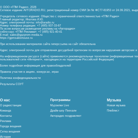
© ООО «ГПМ Радио», 2026
Сетевое издание AVTORADIO.RU, регистрационный номер
СМИ Эл № ФС77-81953 от 24.09.2021,
выда
Учредитель сетевого издания: Общество с ограниченной ответственностью «ГПМ Радио»
Главный редактор: Ипатова И.Ю.
Адрес электронной почты:
info@aradio.ru
Номер телефона редакции: +7 (495) 937-33-67
По всем вопросам размещения рекламы на «Авторадио»
сейлз-хаус «ГПМ Реклама»: +7 (495) 921-40-41
E-mail:
sales@gazprom-media.ru
https://gpmsaleshouse.ru
При использовании материалов сайта гиперссылка на сайт обязательна
Адрес электронной почты для отправления досудебной претензии по вопросам нарушения авторских 
На информационном ресурсе (сайте) применяются рекомендательные технологии (информационные тех
пользователей сети «Интернет», находящихся на территории Российской Федерации)
Более подробная информация для правообладателей
Правила участия в акциях, конкурсах, играх
Политика конфиденциальности
Результаты СОУТ
О нас
Программы
Музыка
О радиостанции
Мурзилки Live
Новая музыка
Команда
Драйв-шоу Поехали
Плейлист
Контакты
Авторадио поздравляет
Реклама
Города вещания
Сетка вещания
История