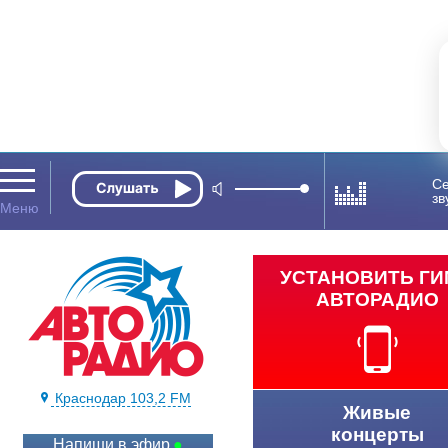
Се
зв
УСТАНОВИТЬ Г
АВТОРАДИО
Краснодар 103,2 FM
Живые
концерты
Напиши в эфир