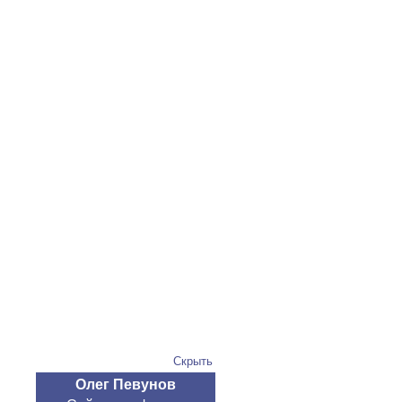
Скрыть
Олег Певунов