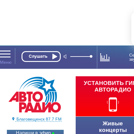
Се
зв
УСТАНОВИТЬ Г
АВТОРАДИО
Благовещенск 87.7 FM
Живые
концерты
Напиши в эфир