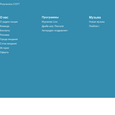
Результаты СОУТ
О нас
Программы
Музыка
О радиостанции
Мурзилки Live
Новая музыка
Команда
Драйв-шоу Поехали
Плейлист
Контакты
Авторадио поздравляет
Реклама
Города вещания
Сетка вещания
История
Оферта