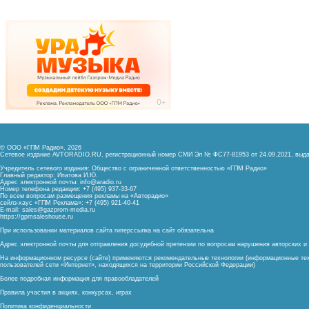
© ООО «ГПМ Радио», 2026
Сетевое издание AVTORADIO.RU, регистрационный номер
СМИ Эл № ФС77-81953 от 24.09.2021,
выда
Учредитель сетевого издания: Общество с ограниченной ответственностью «ГПМ Радио»
Главный редактор: Ипатова И.Ю.
Адрес электронной почты:
info@aradio.ru
Номер телефона редакции: +7 (495) 937-33-67
По всем вопросам размещения рекламы на «Авторадио»
сейлз-хаус «ГПМ Реклама»: +7 (495) 921-40-41
E-mail:
sales@gazprom-media.ru
https://gpmsaleshouse.ru
При использовании материалов сайта гиперссылка на сайт обязательна
Адрес электронной почты для отправления досудебной претензии по вопросам нарушения авторских 
На информационном ресурсе (сайте) применяются рекомендательные технологии (информационные тех
пользователей сети «Интернет», находящихся на территории Российской Федерации)
Более подробная информация для правообладателей
Правила участия в акциях, конкурсах, играх
Политика конфиденциальности