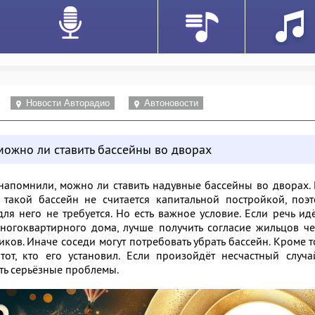
Новости Авторадио
Автоновости
можно ли ставить бассейны во дворах
апомнили, можно ли ставить надувные бассейны во дворах.
 такой бассейн не считается капитальной постройкой, поэ
я него не требуется. Но есть важное условие. Если речь ид
огоквартирного дома, лучше получить согласие жильцов че
ков. Иначе соседи могут потребовать убрать бассейн. Кроме т
тот, кто его установил. Если произойдёт несчастный случа
ть серьёзные проблемы.