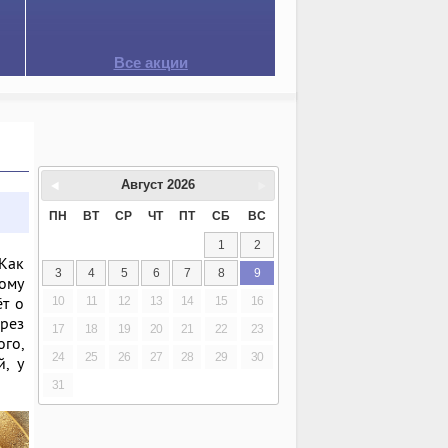
Все акции
Август
2026
ПН
ВТ
СР
ЧТ
ПТ
СБ
ВС
1
2
 Как
3
4
5
6
7
8
9
тому
ёт о
10
11
12
13
14
15
16
рез
17
18
19
20
21
22
23
ого,
24
25
26
27
28
29
30
й, у
31