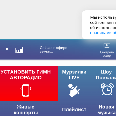
Мы использу
сайтом, вы 
об использо
правилами о
Сейчас в эфире
звучит...
УСТАНОВИТЬ ГИМН
Мурзилки
Шоу
АВТОРАДИО
LIVE
Поехал
Живые
Новая
Плейлист
концерты
музыка