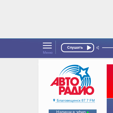
Благовещенск 87.7 FM
Напиши в эфир