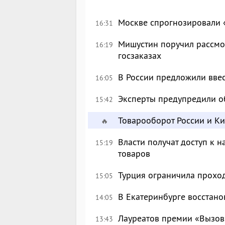
Москве спрогнозировали 
16:31
Мишустин поручил рассмо
16:19
госзаказах
В России предложили вве
16:05
Эксперты предупредили о
15:42
Товарооборот России и К
🔥
Власти получат доступ к 
15:19
товаров
Турция ограничила прохо
15:05
В Екатеринбурге восстан
14:05
Лауреатов премии «Вызов
13:43