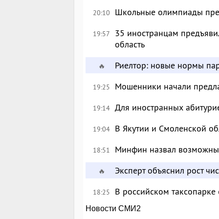
Школьные олимпиады пре
20:10
35 иностранцам предъявил
19:57
область
Риелтор: новые нормы пар
🔥
Мошенники начали предлаг
19:25
Для иностранных абитурие
19:14
В Якутии и Смоленской об
19:04
Минфин назвал возможны
18:51
Эксперт объяснил рост чи
🔥
В российском таксопарке
18:25
Новости СМИ2