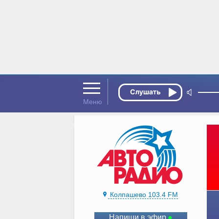
Колпашево 103.4 FM
Напиши в эфир