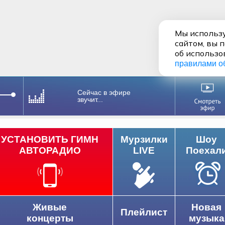
Мы использу
сайтом, вы 
об использо
правилами о
Сейчас в эфире
звучит...
УСТАНОВИТЬ ГИМН
Мурзилки
Шоу
АВТОРАДИО
LIVE
Поехал
Живые
Новая
Плейлист
концерты
музыка