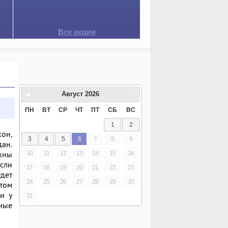
Все акции
Август
2026
ПН
ВТ
СР
ЧТ
ПТ
СБ
ВС
1
2
он,
3
4
5
6
7
8
9
дан.
лжны
10
11
12
13
14
15
16
Если
17
18
19
20
21
22
23
удет
24
25
26
27
28
29
30
этом
и у
31
ные