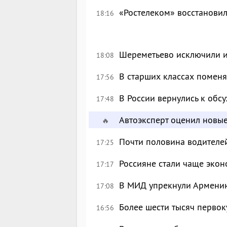
«Ростелеком» восстановил
18:16
Шереметьево исключили и
18:08
В старших классах поменя
17:56
В России вернулись к об
17:48
Автоэксперт оценил новы
🔥
Почти половина водителе
17:25
Россияне стали чаще экон
17:17
В МИД упрекнули Армению
17:08
Более шести тысяч перво
16:56