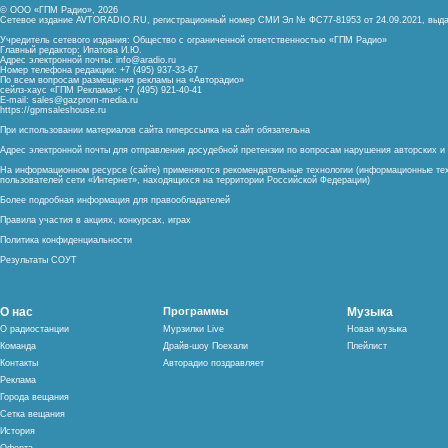
© ООО «ГПМ Радио», 2026
Сетевое издание AVTORADIO.RU, регистрационный номер
СМИ Эл № ФС77-81953 от 24.09.2021,
выда
Учредитель сетевого издания: Общество с ограниченной ответственностью «ГПМ Радио»
Главный редактор: Ипатова И.Ю.
Адрес электронной почты:
info@aradio.ru
Номер телефона редакции: +7 (495) 937-33-67
По всем вопросам размещения рекламы на «Авторадио»
сейлз-хаус «ГПМ Реклама»: +7 (495) 921-40-41
E-mail:
sales@gazprom-media.ru
https://gpmsaleshouse.ru
При использовании материалов сайта гиперссылка на сайт обязательна
Адрес электронной почты для отправления досудебной претензии по вопросам нарушения авторских 
На информационном ресурсе (сайте) применяются рекомендательные технологии (информационные тех
пользователей сети «Интернет», находящихся на территории Российской Федерации)
Более подробная информация для правообладателей
Правила участия в акциях, конкурсах, играх
Политика конфиденциальности
Результаты СОУТ
О нас
Программы
Музыка
О радиостанции
Мурзилки Live
Новая музыка
Команда
Драйв-шоу Поехали
Плейлист
Контакты
Авторадио поздравляет
Реклама
Города вещания
Сетка вещания
История