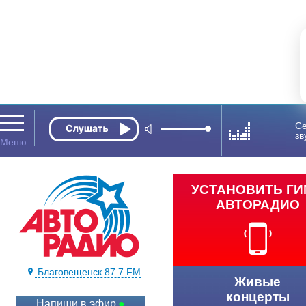
Се
зв
УСТАНОВИТЬ Г
АВТОРАДИО
Благовещенск 87.7 FM
Живые
концерты
Напиши в эфир