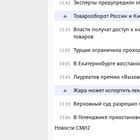
Эксперты предупредили о
15:42
Товарооборот России и К
🔥
Власти получат доступ к 
15:19
товаров
Турция ограничила прохо
15:05
В Екатеринбурге восстан
14:05
Лауреатов премии «Вызов
13:43
Жара может испортить лек
🔥
Верховный суд разрешил 
13:19
В Геленджике приостанов
13:04
Новости СМИ2