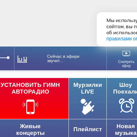
Мы использу
сайтом, вы 
об использо
правилами о
Сейчас в эфире
звучит...
УСТАНОВИТЬ ГИМН
Мурзилки
Шоу
АВТОРАДИО
LIVE
Поехал
Живые
Новая
Плейлист
концерты
музыка