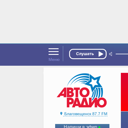
Благовещенск 87.7 FM
Напиши в эфир