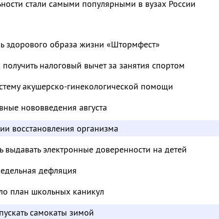
ьности стали самыми популярными в вузах России
ль здорового образа жизни «Штормфест»
к получить налоговый вычет за занятия спортом
стему акушерско-гинекологической помощи
вные нововведения августа
дии восстановления организма
ь выдавать электронные доверенности на детей
недельная дефляция
ло план школьных каникул
пускать самокаты зимой