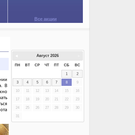
Все акции
Август
2026
ПН
ВТ
СР
ЧТ
ПТ
СБ
ВС
1
2
нии
3
4
5
6
7
8
9
. В
жно
10
11
12
13
14
15
16
чать
17
18
19
20
21
22
23
ться
24
25
26
27
28
29
30
ота
31