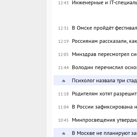
Инженерные и IT-специал
12:43
В Омске пройдёт фестива
12:31
Россиянам рассказали, ка
12:19
Минздрав пересмотрел си
12:05
Володин перечислил осно
11:44
Психолог назвала три ста
🔥
Родителям хотят разрешит
11:18
В России зафиксирована 
11:04
Минпросвещения утверди
10:45
В Москве не планируют за
🔥