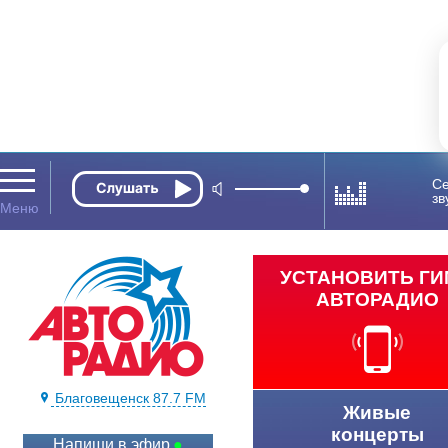
Се
зв
УСТАНОВИТЬ Г
АВТОРАДИО
Благовещенск 87.7 FM
Живые
концерты
Напиши в эфир