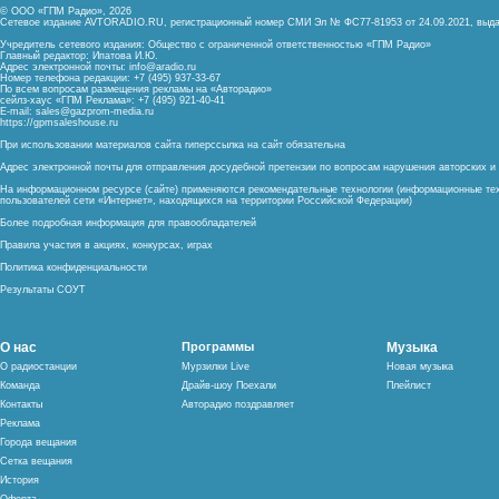
© ООО «ГПМ Радио», 2026
Сетевое издание AVTORADIO.RU, регистрационный номер
СМИ Эл № ФС77-81953 от 24.09.2021,
выда
Учредитель сетевого издания: Общество с ограниченной ответственностью «ГПМ Радио»
Главный редактор: Ипатова И.Ю.
Адрес электронной почты:
info@aradio.ru
Номер телефона редакции: +7 (495) 937-33-67
По всем вопросам размещения рекламы на «Авторадио»
сейлз-хаус «ГПМ Реклама»: +7 (495) 921-40-41
E-mail:
sales@gazprom-media.ru
https://gpmsaleshouse.ru
При использовании материалов сайта гиперссылка на сайт обязательна
Адрес электронной почты для отправления досудебной претензии по вопросам нарушения авторских 
На информационном ресурсе (сайте) применяются рекомендательные технологии (информационные тех
пользователей сети «Интернет», находящихся на территории Российской Федерации)
Более подробная информация для правообладателей
Правила участия в акциях, конкурсах, играх
Политика конфиденциальности
Результаты СОУТ
О нас
Программы
Музыка
О радиостанции
Мурзилки Live
Новая музыка
Команда
Драйв-шоу Поехали
Плейлист
Контакты
Авторадио поздравляет
Реклама
Города вещания
Сетка вещания
История