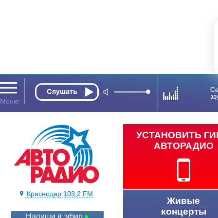
Се
зв
УСТАНОВИТЬ Г
АВТОРАДИО
Краснодар 103,2 FM
Живые
концерты
Напиши в эфир