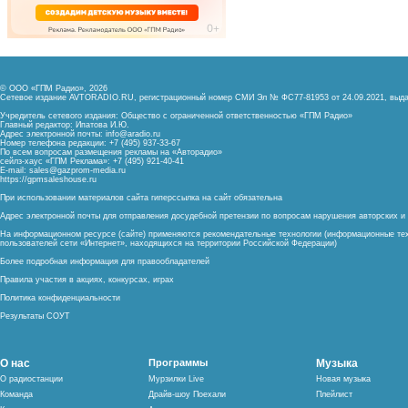
© ООО «ГПМ Радио», 2026
Сетевое издание AVTORADIO.RU, регистрационный номер
СМИ Эл № ФС77-81953 от 24.09.2021,
выда
Учредитель сетевого издания: Общество с ограниченной ответственностью «ГПМ Радио»
Главный редактор: Ипатова И.Ю.
Адрес электронной почты:
info@aradio.ru
Номер телефона редакции: +7 (495) 937-33-67
По всем вопросам размещения рекламы на «Авторадио»
сейлз-хаус «ГПМ Реклама»: +7 (495) 921-40-41
E-mail:
sales@gazprom-media.ru
https://gpmsaleshouse.ru
При использовании материалов сайта гиперссылка на сайт обязательна
Адрес электронной почты для отправления досудебной претензии по вопросам нарушения авторских 
На информационном ресурсе (сайте) применяются рекомендательные технологии (информационные тех
пользователей сети «Интернет», находящихся на территории Российской Федерации)
Более подробная информация для правообладателей
Правила участия в акциях, конкурсах, играх
Политика конфиденциальности
Результаты СОУТ
О нас
Программы
Музыка
О радиостанции
Мурзилки Live
Новая музыка
Команда
Драйв-шоу Поехали
Плейлист