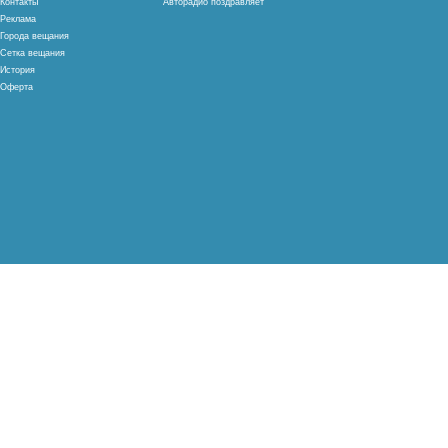
Контакты
Авторадио поздравляет
Реклама
Города вещания
Сетка вещания
История
Оферта