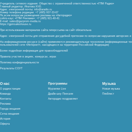
Учредитель сетевого издания: Общество с ограниченной ответственностью «ГПМ Радио»
Главный редактор: Ипатова И.Ю.
Адрес электронной почты:
info@aradio.ru
Номер телефона редакции: +7 (495) 937-33-67
По всем вопросам размещения рекламы на «Авторадио»
сейлз-хаус «ГПМ Реклама»: +7 (495) 921-40-41
E-mail:
sales@gazprom-media.ru
https://gpmsaleshouse.ru
При использовании материалов сайта гиперссылка на сайт обязательна
Адрес электронной почты для отправления досудебной претензии по вопросам нарушения авторских 
На информационном ресурсе (сайте) применяются рекомендательные технологии (информационные тех
пользователей сети «Интернет», находящихся на территории Российской Федерации)
Более подробная информация для правообладателей
Правила участия в акциях, конкурсах, играх
Политика конфиденциальности
Результаты СОУТ
О нас
Программы
Музыка
О радиостанции
Мурзилки Live
Новая музыка
Команда
Драйв-шоу Поехали
Плейлист
Контакты
Авторадио поздравляет
Реклама
Города вещания
Сетка вещания
История
Оферта