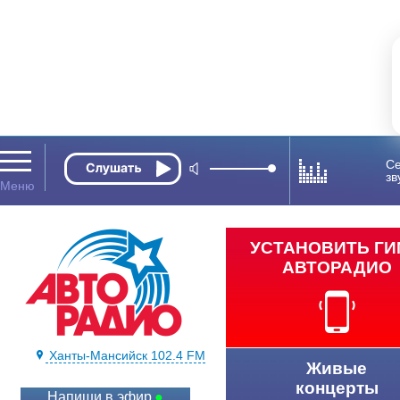
Се
зв
УСТАНОВИТЬ Г
АВТОРАДИО
Ханты-Мансийск 102.4 FM
Живые
концерты
Напиши в эфир