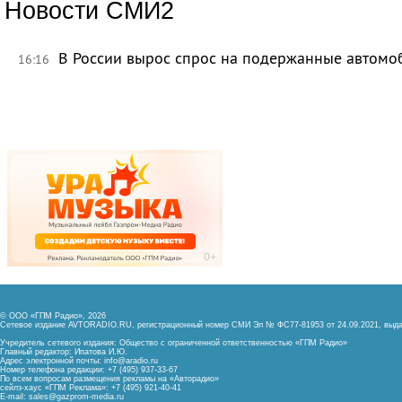
Новости СМИ2
В России вырос спрос на подержанные автомо
16:16
© ООО «ГПМ Радио», 2026
Сетевое издание AVTORADIO.RU, регистрационный номер
СМИ Эл № ФС77-81953 от 24.09.2021,
выда
Учредитель сетевого издания: Общество с ограниченной ответственностью «ГПМ Радио»
Главный редактор: Ипатова И.Ю.
Адрес электронной почты:
info@aradio.ru
Номер телефона редакции: +7 (495) 937-33-67
По всем вопросам размещения рекламы на «Авторадио»
сейлз-хаус «ГПМ Реклама»: +7 (495) 921-40-41
E-mail:
sales@gazprom-media.ru