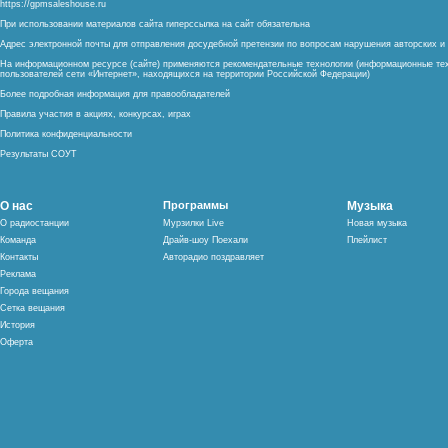
https://gpmsaleshouse.ru
При использовании материалов сайта гиперссылка на сайт обязательна
Адрес электронной почты для отправления досудебной претензии по вопросам нарушения авторских 
На информационном ресурсе (сайте) применяются рекомендательные технологии (информационные тех
пользователей сети «Интернет», находящихся на территории Российской Федерации)
Более подробная информация для правообладателей
Правила участия в акциях, конкурсах, играх
Политика конфиденциальности
Результаты СОУТ
О нас
Программы
Музыка
О радиостанции
Мурзилки Live
Новая музыка
Команда
Драйв-шоу Поехали
Плейлист
Контакты
Авторадио поздравляет
Реклама
Города вещания
Сетка вещания
История
Оферта