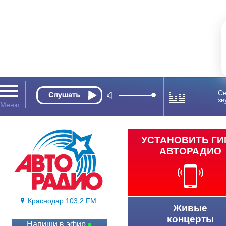
Се
зв
УСТАНОВИТЬ Г
АВТОРАДИО
Краснодар 103,2 FM
Живые
концерты
Напиши в эфир