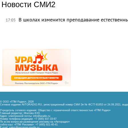
Новости СМИ2
В школах изменится преподавание естественны
17:05
© ООО «ГПМ Радио», 2026
Сетевое издание AVTORADIO.RU, регистрационный номер
СМИ Эл № ФС77-81953 от 24.09.2021,
выда
Учредитель сетевого издания: Общество с ограниченной ответственностью «ГПМ Радио»
Главный редактор: Ипатова И.Ю.
Адрес электронной почты:
info@aradio.ru
Номер телефона редакции: +7 (495) 937-33-67
По всем вопросам размещения рекламы на «Авторадио»
сейлз-хаус «ГПМ Реклама»: +7 (495) 921-40-41
E-mail:
sales@gazprom-media.ru