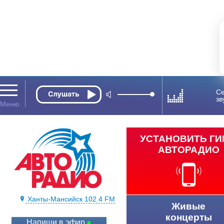
Се
зв
УСТАНОВИТЬ Г
АВТОРАДИО
Ханты-Мансийск 102.4 FM
Живые
концерты
Напиши в эфир