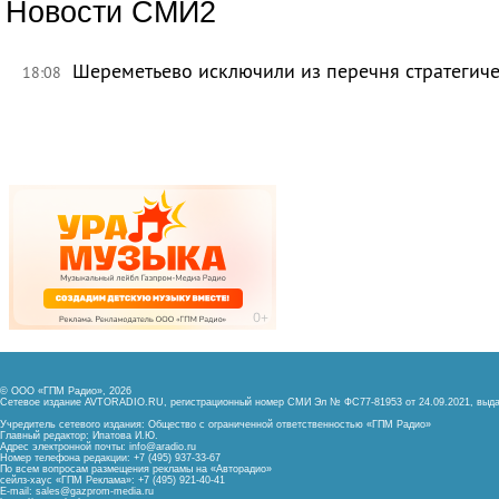
Новости СМИ2
Шереметьево исключили из перечня стратегич
18:08
© ООО «ГПМ Радио», 2026
Сетевое издание AVTORADIO.RU, регистрационный номер
СМИ Эл № ФС77-81953 от 24.09.2021,
выда
Учредитель сетевого издания: Общество с ограниченной ответственностью «ГПМ Радио»
Главный редактор: Ипатова И.Ю.
Адрес электронной почты:
info@aradio.ru
Номер телефона редакции: +7 (495) 937-33-67
По всем вопросам размещения рекламы на «Авторадио»
сейлз-хаус «ГПМ Реклама»: +7 (495) 921-40-41
E-mail:
sales@gazprom-media.ru