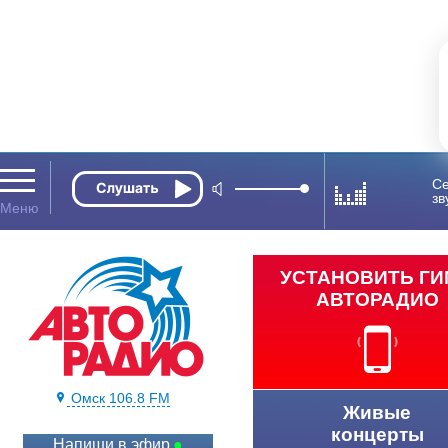
Се
зв
УСТАНОВИТЬ Г
АВТОРАДИО
Омск 106.8 FM
Живые
концерты
Напиши в эфир