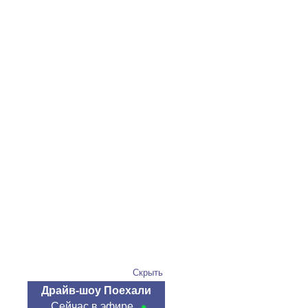
Скрыть
Драйв-шоу Поехали
Сейчас в эфире