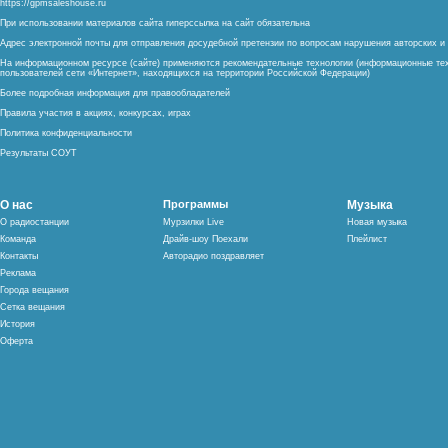
https://gpmsaleshouse.ru
При использовании материалов сайта гиперссылка на сайт обязательна
Адрес электронной почты для отправления досудебной претензии по вопросам нарушения авторских 
На информационном ресурсе (сайте) применяются рекомендательные технологии (информационные тех
пользователей сети «Интернет», находящихся на территории Российской Федерации)
Более подробная информация для правообладателей
Правила участия в акциях, конкурсах, играх
Политика конфиденциальности
Результаты СОУТ
О нас
Программы
Музыка
О радиостанции
Мурзилки Live
Новая музыка
Команда
Драйв-шоу Поехали
Плейлист
Контакты
Авторадио поздравляет
Реклама
Города вещания
Сетка вещания
История
Оферта