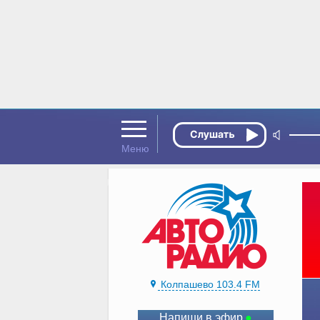
Колпашево 103.4 FM
Напиши в эфир