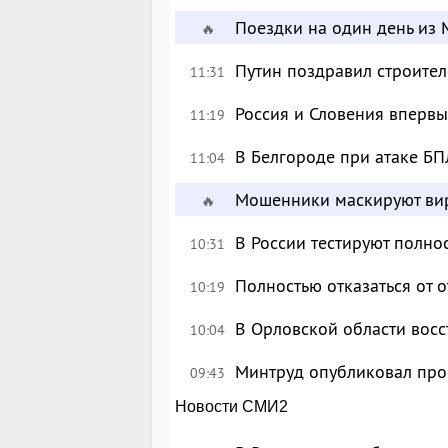
Поездки на один день из 
🔥
Путин поздравил строите
11:31
Россия и Словения впервы
11:19
В Белгороде при атаке БП
11:04
Мошенники маскируют вир
🔥
В России тестируют полн
10:31
Полностью отказаться от 
10:19
В Орловской области восс
10:04
Минтруд опубликовал про
09:43
Новости СМИ2