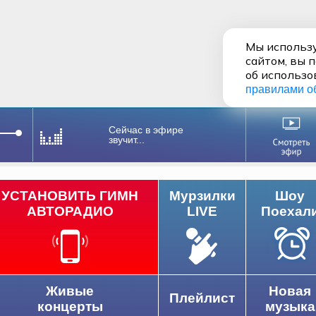
Мы использу
сайтом, вы 
об использо
правилами о
Сейчас в эфире
звучит...
УСТАНОВИТЬ ГИМН
Мурзилки
Шоу
АВТОРАДИО
LIVE
Поехал
Живые
Новая
Плейлист
концерты
музыка