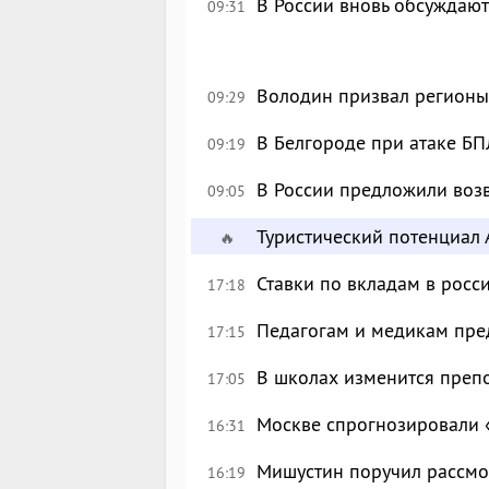
В России вновь обсуждаю
09:31
Володин призвал регионы
09:29
В Белгороде при атаке БП
09:19
В России предложили возв
09:05
Туристический потенциал 
🔥
Ставки по вкладам в росс
17:18
Педагогам и медикам пре
17:15
В школах изменится преп
17:05
Москве спрогнозировали 
16:31
Мишустин поручил рассмо
16:19