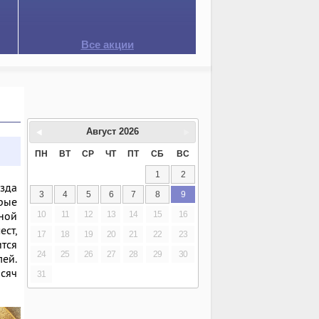
Все акции
Август
2026
ПН
ВТ
СР
ЧТ
ПТ
СБ
ВС
1
2
езда
3
4
5
6
7
8
9
орые
ной
10
11
12
13
14
15
16
ст,
17
18
19
20
21
22
23
тся
24
25
26
27
28
29
30
лей.
сяч
31