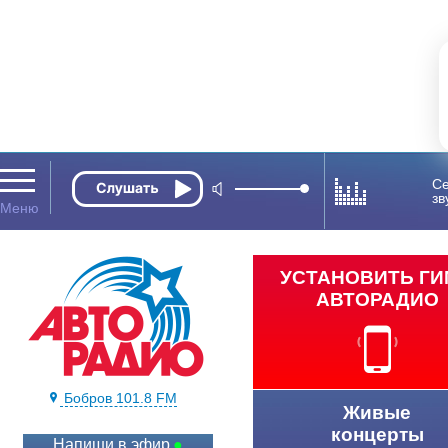
Се
зв
УСТАНОВИТЬ Г
АВТОРАДИО
Бобров 101.8 FM
Живые
концерты
Напиши в эфир