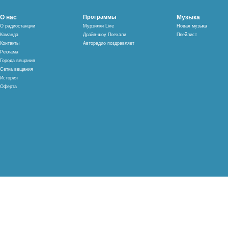
О нас
Программы
Музыка
О радиостанции
Мурзилки Live
Новая музыка
Команда
Драйв-шоу Поехали
Плейлист
Контакты
Авторадио поздравляет
Реклама
Города вещания
Сетка вещания
История
Оферта