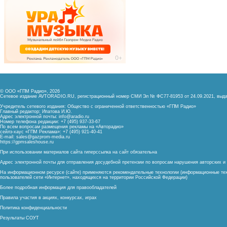
© ООО «ГПМ Радио», 2026
Сетевое издание AVTORADIO.RU, регистрационный номер
СМИ Эл № ФС77-81953 от 24.09.2021,
выда
Учредитель сетевого издания: Общество с ограниченной ответственностью «ГПМ Радио»
Главный редактор: Ипатова И.Ю.
Адрес электронной почты:
info@aradio.ru
Номер телефона редакции: +7 (495) 937-33-67
По всем вопросам размещения рекламы на «Авторадио»
сейлз-хаус «ГПМ Реклама»: +7 (495) 921-40-41
E-mail:
sales@gazprom-media.ru
https://gpmsaleshouse.ru
При использовании материалов сайта гиперссылка на сайт обязательна
Адрес электронной почты для отправления досудебной претензии по вопросам нарушения авторских 
На информационном ресурсе (сайте) применяются рекомендательные технологии (информационные тех
пользователей сети «Интернет», находящихся на территории Российской Федерации)
Более подробная информация для правообладателей
Правила участия в акциях, конкурсах, играх
Политика конфиденциальности
Результаты СОУТ