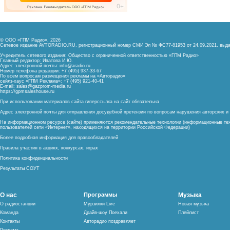
© ООО «ГПМ Радио», 2026
Сетевое издание AVTORADIO.RU, регистрационный номер
СМИ Эл № ФС77-81953 от 24.09.2021,
выда
Учредитель сетевого издания: Общество с ограниченной ответственностью «ГПМ Радио»
Главный редактор: Ипатова И.Ю.
Адрес электронной почты:
info@aradio.ru
Номер телефона редакции: +7 (495) 937-33-67
По всем вопросам размещения рекламы на «Авторадио»
сейлз-хаус «ГПМ Реклама»: +7 (495) 921-40-41
E-mail:
sales@gazprom-media.ru
https://gpmsaleshouse.ru
При использовании материалов сайта гиперссылка на сайт обязательна
Адрес электронной почты для отправления досудебной претензии по вопросам нарушения авторских 
На информационном ресурсе (сайте) применяются рекомендательные технологии (информационные тех
пользователей сети «Интернет», находящихся на территории Российской Федерации)
Более подробная информация для правообладателей
Правила участия в акциях, конкурсах, играх
Политика конфиденциальности
Результаты СОУТ
О нас
Программы
Музыка
О радиостанции
Мурзилки Live
Новая музыка
Команда
Драйв-шоу Поехали
Плейлист
Контакты
Авторадио поздравляет