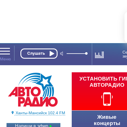
Се
зв
УСТАНОВИТЬ Г
АВТОРАДИО
Ханты-Мансийск 102.4 FM
Живые
концерты
Напиши в эфир