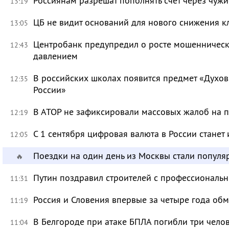
Россиянам разрешат пополнять счёт через чуж
13:19
ЦБ не видит оснований для нового снижения к
13:05
Центробанк предупредил о росте мошенническ
12:43
давлением
В российских школах появится предмет «Духов
12:35
России»
В АТОР не зафиксировали массовых жалоб на п
12:19
С 1 сентября цифровая валюта в России станет
12:05
Поездки на один день из Москвы стали популя
🔥
Путин поздравил строителей с профессиональ
11:31
Россия и Словения впервые за четыре года об
11:19
В Белгороде при атаке БПЛА погибли три чело
11:04