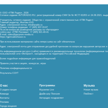
© ООО «ГПМ Радио», 2026
Сетевое издание AVTORADIO.RU, регистрационный номер
СМИ Эл № ФС77-81953 от 24.09.2021,
выда
Учредитель сетевого издания: Общество с ограниченной ответственностью «ГПМ Радио»
Главный редактор: Ипатова И.Ю.
Адрес электронной почты:
info@aradio.ru
Номер телефона редакции: +7 (495) 937-33-67
По всем вопросам размещения рекламы на «Авторадио»
сейлз-хаус «ГПМ Реклама»: +7 (495) 921-40-41
E-mail:
sales@gazprom-media.ru
https://gpmsaleshouse.ru
При использовании материалов сайта гиперссылка на сайт обязательна
Адрес электронной почты для отправления досудебной претензии по вопросам нарушения авторских 
На информационном ресурсе (сайте) применяются рекомендательные технологии (информационные тех
пользователей сети «Интернет», находящихся на территории Российской Федерации)
Более подробная информация для правообладателей
Правила участия в акциях, конкурсах, играх
Политика конфиденциальности
Результаты СОУТ
О нас
Программы
Музыка
О радиостанции
Мурзилки Live
Новая музыка
Команда
Драйв-шоу Поехали
Плейлист
Контакты
Авторадио поздравляет
Реклама
Города вещания