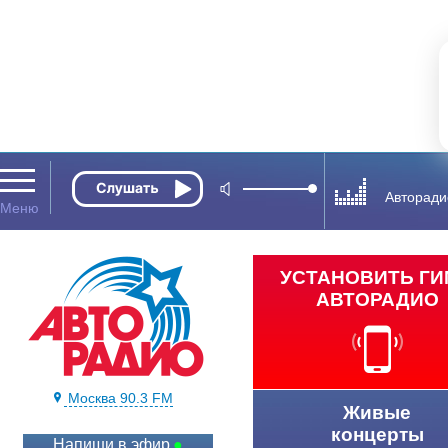
Авторади
УСТАНОВИТЬ Г
АВТОРАДИО
Москва 90.3 FM
Живые
концерты
Напиши в эфир