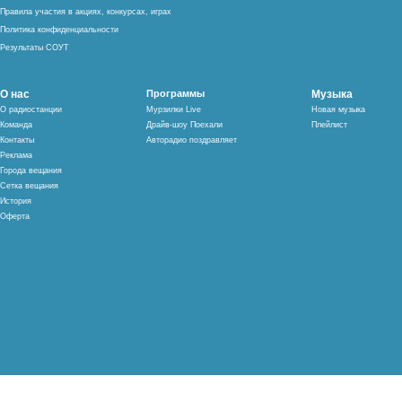
Правила участия в акциях, конкурсах, играх
Политика конфиденциальности
Результаты СОУТ
О нас
Программы
Музыка
О радиостанции
Мурзилки Live
Новая музыка
Команда
Драйв-шоу Поехали
Плейлист
Контакты
Авторадио поздравляет
Реклама
Города вещания
Сетка вещания
История
Оферта