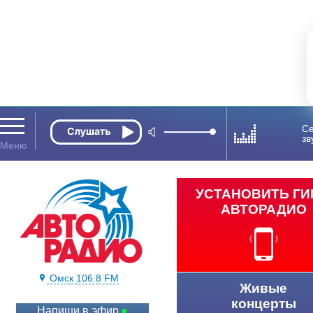
Се
зв
УСТАНОВИТЬ Г
АВТОРАДИО
Омск 106.8 FM
Живые
концерты
Напиши в эфир