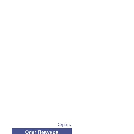
Скрыть
Олег Певунов