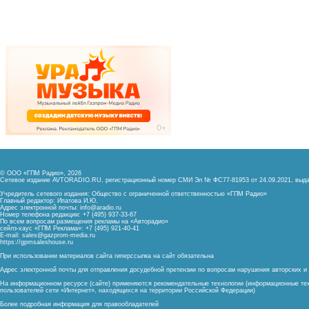
© ООО «ГПМ Радио», 2026
Сетевое издание AVTORADIO.RU, регистрационный номер
СМИ Эл № ФС77-81953 от 24.09.2021,
выда
Учредитель сетевого издания: Общество с ограниченной ответственностью «ГПМ Радио»
Главный редактор: Ипатова И.Ю.
Адрес электронной почты:
info@aradio.ru
Номер телефона редакции: +7 (495) 937-33-67
По всем вопросам размещения рекламы на «Авторадио»
сейлз-хаус «ГПМ Реклама»: +7 (495) 921-40-41
E-mail:
sales@gazprom-media.ru
https://gpmsaleshouse.ru
При использовании материалов сайта гиперссылка на сайт обязательна
Адрес электронной почты для отправления досудебной претензии по вопросам нарушения авторских 
На информационном ресурсе (сайте) применяются рекомендательные технологии (информационные тех
пользователей сети «Интернет», находящихся на территории Российской Федерации)
Более подробная информация для правообладателей