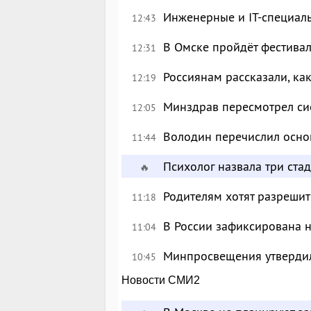
Инженерные и IT-специал
12:43
В Омске пройдёт фестива
12:31
Россиянам рассказали, ка
12:19
Минздрав пересмотрел си
12:05
Володин перечислил осно
11:44
Психолог назвала три ста
🔥
Родителям хотят разрешит
11:18
В России зафиксирована 
11:04
Минпросвещения утверди
10:45
Новости СМИ2