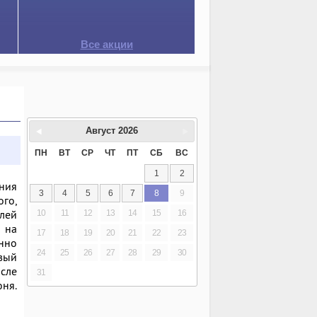
Все акции
Август
2026
ПН
ВТ
СР
ЧТ
ПТ
СБ
ВС
1
2
ения
3
4
5
6
7
8
9
ого,
влей
10
11
12
13
14
15
16
 на
17
18
19
20
21
22
23
нно
24
25
26
27
28
29
30
вый
исле
31
ня.