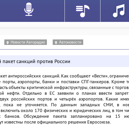
Новости Авторадио
Автоновости
 пакет санкций против России
кет антироссийских санкций. Как сообщают «Вести», огранич
е порты, аэропорты, банки и поставки СПГ-танкеров. Кроме т
асть объекты критической инфраструктуры, связанные с торго
ой нефти. Отдельно в ЕС заявили о планах ввести запрет
двух российских портов и четырёх аэропортов. Какие име
, пока не уточняется. По данным западных СМИ, в но
включить около 170 физических и юридических лиц, в том ч
х банков. Обсуждение пакета запланировано на 15 ию
ут известны после официального решения Евросоюза.