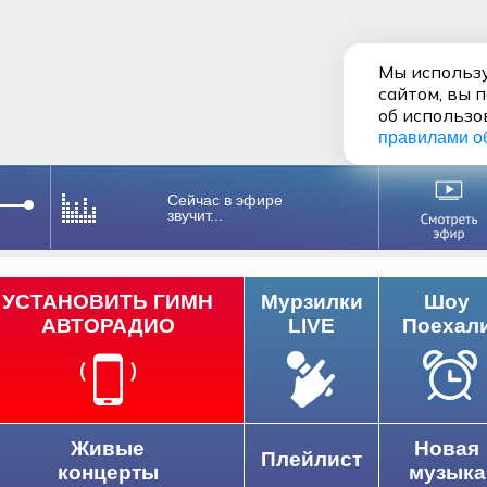
Мы использу
сайтом, вы 
об использо
правилами о
Сейчас в эфире
звучит...
УСТАНОВИТЬ ГИМН
Мурзилки
Шоу
АВТОРАДИО
LIVE
Поехал
Живые
Новая
Плейлист
концерты
музыка