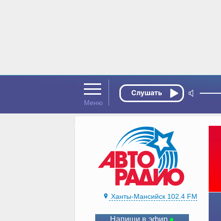
Ханты-Мансийск 102.4 FM
Напиши в эфир