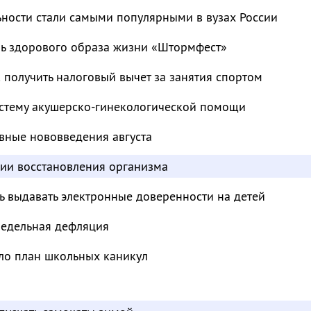
ьности стали самыми популярными в вузах России
ль здорового образа жизни «Штормфест»
к получить налоговый вычет за занятия спортом
стему акушерско-гинекологической помощи
вные нововведения августа
дии восстановления организма
ь выдавать электронные доверенности на детей
недельная дефляция
ло план школьных каникул