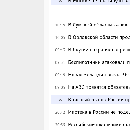
В Москве не планируют за
🔥
В Сумской области зафик
10:19
В Орловской области про
10:05
В Якутии сохраняется реш
09:43
Беспилотники атаковали 
09:31
Новая Зеландия ввела 36-
09:19
На АЗС появятся обязател
09:05
Книжный рынок России пр
🔥
Ипотека в России не поде
20:42
Российские школьники с
20:35