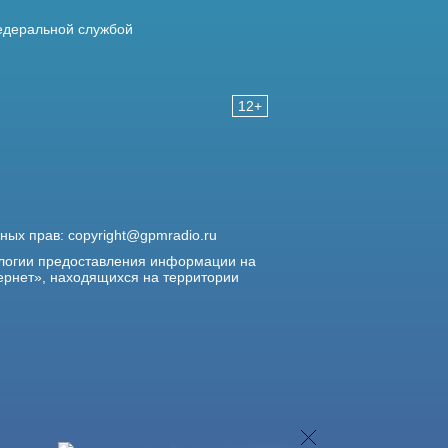
деральной службой
12+
жных прав:
copyright@gpmradio.ru
логии предоставления информации на
ернет», находящихся на территории