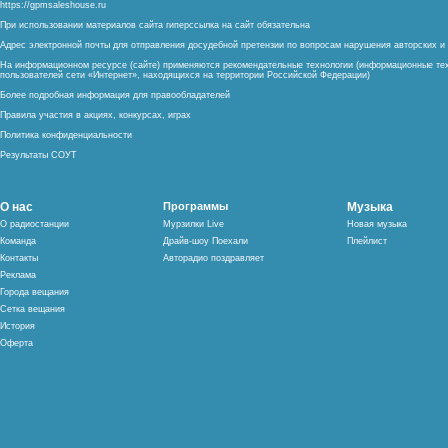
https://gpmsaleshouse.ru
При использовании материалов сайта гиперссылка на сайт обязательна
Адрес электронной почты для отправления досудебной претензии по вопросам нарушения авторских 
На информационном ресурсе (сайте) применяются рекомендательные технологии (информационные тех
пользователей сети «Интернет», находящихся на территории Российской Федерации)
Более подробная информация для правообладателей
Правила участия в акциях, конкурсах, играх
Политика конфиденциальности
Результаты СОУТ
О нас
Программы
Музыка
О радиостанции
Мурзилки Live
Новая музыка
Команда
Драйв-шоу Поехали
Плейлист
Контакты
Авторадио поздравляет
Реклама
Города вещания
Сетка вещания
История
Оферта