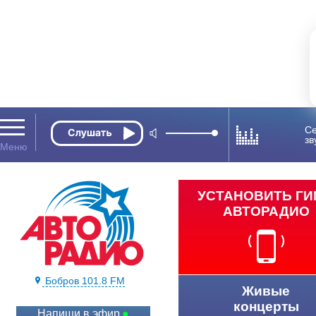
Се
зв
УСТАНОВИТЬ Г
АВТОРАДИО
Бобров 101.8 FM
Живые
концерты
Напиши в эфир