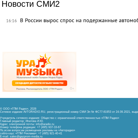
Новости СМИ2
В России вырос спрос на подержанные автомо
16:16
© ООО «ГПМ Радио», 2026
Сетевое издание AVTORADIO.RU, регистрационный номер
СМИ Эл № ФС77-81953 от 24.09.2021,
выда
Учредитель сетевого издания: Общество с ограниченной ответственностью «ГПМ Радио»
Главный редактор: Ипатова И.Ю.
Адрес электронной почты:
info@aradio.ru
Номер телефона редакции: +7 (495) 937-33-67
По всем вопросам размещения рекламы на «Авторадио»
сейлз-хаус «ГПМ Реклама»: +7 (495) 921-40-41
E-mail:
sales@gazprom-media.ru