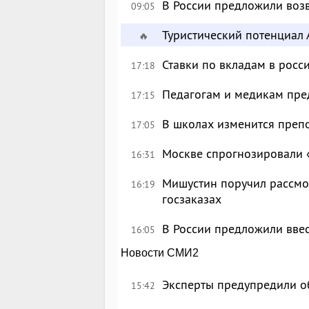
В России предложили возв
09:05
Туристический потенциал 
🔥
Ставки по вкладам в росс
17:18
Педагогам и медикам пре
17:15
В школах изменится преп
17:05
Москве спрогнозировали 
16:31
Мишустин поручил рассмо
16:19
госзаказах
В России предложили вве
16:05
Новости СМИ2
Эксперты предупредили о
15:42