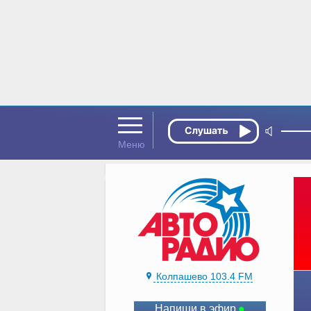
Колпашево 103.4 FM
Напиши в эфир