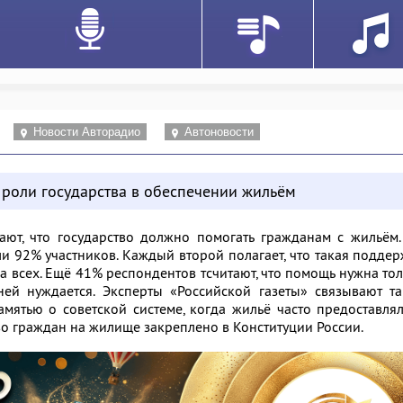
Новости Авторадио
Автоновости
 роли государства в обеспечении жильём
ают, что государство должно помогать гражданам с жильём
ли 92% участников. Каждый второй полагает, что такая подде
а всех. Ещё 41% респондентов тсчитают, что помощь нужна то
 ней нуждается. Эксперты «Российской газеты» связывают т
мятью о советской системе, когда жильё часто предоставля
аво граждан на жилище закреплено в Конституции России.