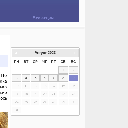
Все акции
Август
2026
ПН
ВТ
СР
ЧТ
ПТ
СБ
ВС
1
2
. По
3
4
5
6
7
8
9
ржка
лько
10
11
12
13
14
15
16
акие
17
18
19
20
21
22
23
лось
24
25
26
27
28
29
30
31