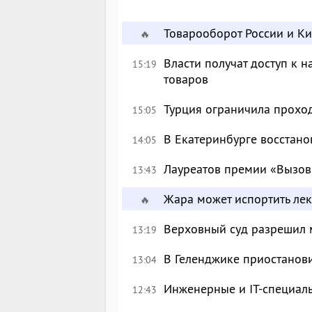
Товарооборот России и К
🔥
Власти получат доступ к 
15:19
товаров
Турция ограничила прохо
15:05
В Екатеринбурге восстан
14:05
Лауреатов премии «Вызов
13:43
Жара может испортить лек
🔥
Верховный суд разрешил 
13:19
В Геленджике приостанов
13:04
Инженерные и IT-специал
12:43