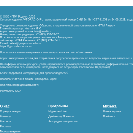
© ООО «ГПМ Радио», 2026
Сетевое издание AVTORADIO.RU, регистрационный номер
СМИ Эл № ФС77-81953 от 24.09.2021,
выда
Учредитель сетевого издания: Общество с ограниченной ответственностью «ГПМ Радио»
Главный редактор: Ипатова И.Ю.
Адрес электронной почты:
info@aradio.ru
Номер телефона редакции: +7 (495) 937-33-67
По всем вопросам размещения рекламы на «Авторадио»
сейлз-хаус «ГПМ Реклама»: +7 (495) 921-40-41
E-mail:
sales@gazprom-media.ru
https://gpmsaleshouse.ru
При использовании материалов сайта гиперссылка на сайт обязательна
Адрес электронной почты для отправления досудебной претензии по вопросам нарушения авторских 
На информационном ресурсе (сайте) применяются рекомендательные технологии (информационные тех
пользователей сети «Интернет», находящихся на территории Российской Федерации)
Более подробная информация для правообладателей
Правила участия в акциях, конкурсах, играх
Политика конфиденциальности
Результаты СОУТ
О нас
Программы
Музыка
О радиостанции
Мурзилки Live
Новая музыка
Команда
Драйв-шоу Поехали
Плейлист
Контакты
Авторадио поздравляет
Реклама
Города вещания