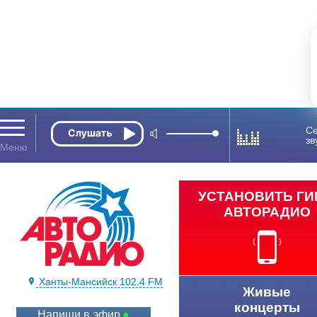
Се
зв
УСТАНОВИТЬ Г
АВТОРАДИО
Ханты-Мансийск 102.4 FM
Живые
концерты
Напиши в эфир