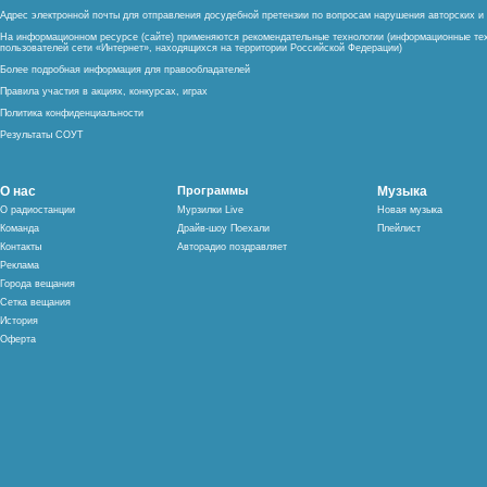
Адрес электронной почты для отправления досудебной претензии по вопросам нарушения авторских 
На информационном ресурсе (сайте) применяются рекомендательные технологии (информационные тех
пользователей сети «Интернет», находящихся на территории Российской Федерации)
Более подробная информация для правообладателей
Правила участия в акциях, конкурсах, играх
Политика конфиденциальности
Результаты СОУТ
О нас
Программы
Музыка
О радиостанции
Мурзилки Live
Новая музыка
Команда
Драйв-шоу Поехали
Плейлист
Контакты
Авторадио поздравляет
Реклама
Города вещания
Сетка вещания
История
Оферта