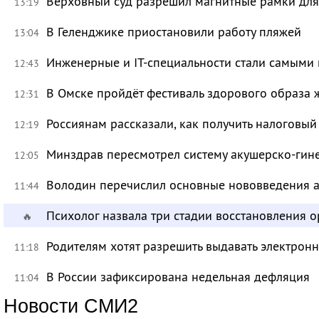
Верховный суд разрешил магнитные рамки для
13:19
В Геленджике приостановили работу пляжей
13:04
Инженерные и IT-специальности стали самыми 
12:43
В Омске пройдёт фестиваль здорового образа
12:31
Россиянам рассказали, как получить налоговый
12:19
Минздрав пересмотрел систему акушерско-ги
12:05
Володин перечислил основные нововведения а
11:44
Психолог назвала три стадии восстановления 
🔥
Родителям хотят разрешить выдавать электрон
11:18
В России зафиксирована недельная дефляция
11:04
Новости СМИ2