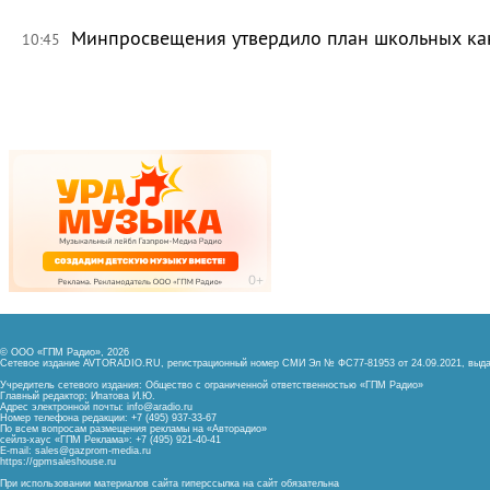
Минпросвещения утвердило план школьных ка
10:45
© ООО «ГПМ Радио», 2026
Сетевое издание AVTORADIO.RU, регистрационный номер
СМИ Эл № ФС77-81953 от 24.09.2021,
выда
Учредитель сетевого издания: Общество с ограниченной ответственностью «ГПМ Радио»
Главный редактор: Ипатова И.Ю.
Адрес электронной почты:
info@aradio.ru
Номер телефона редакции: +7 (495) 937-33-67
По всем вопросам размещения рекламы на «Авторадио»
сейлз-хаус «ГПМ Реклама»: +7 (495) 921-40-41
E-mail:
sales@gazprom-media.ru
https://gpmsaleshouse.ru
При использовании материалов сайта гиперссылка на сайт обязательна