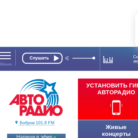
Се
зв
УСТАНОВИТЬ Г
АВТОРАДИО
Бобров 101.8 FM
Живые
концерты
Напиши в эфир