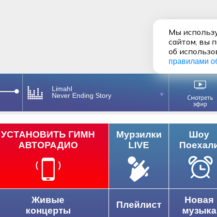
Мы использу
сайтом, вы 
об использо
правилами о
Limahl
Never Ending Story
УСТАНОВИТЬ ГИМН
Мурзилки
Шоу
АВТОРАДИО
LIVE
Поехал
Живые
Новая
Плейлист
концерты
музыка