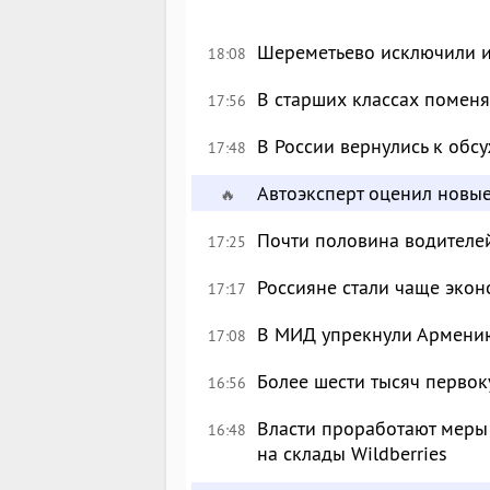
Шереметьево исключили и
18:08
В старших классах поменя
17:56
В России вернулись к об
17:48
Автоэксперт оценил новы
🔥
Почти половина водителе
17:25
Россияне стали чаще экон
17:17
В МИД упрекнули Армению
17:08
Более шести тысяч перво
16:56
Власти проработают меры
16:48
на склады Wildberries