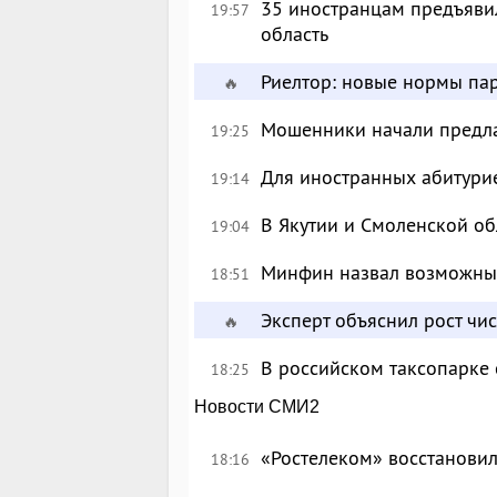
35 иностранцам предъявил
19:57
область
Риелтор: новые нормы пар
🔥
Мошенники начали предлаг
19:25
Для иностранных абитурие
19:14
В Якутии и Смоленской об
19:04
Минфин назвал возможны
18:51
Эксперт объяснил рост чи
🔥
В российском таксопарке
18:25
Новости СМИ2
«Ростелеком» восстановил
18:16