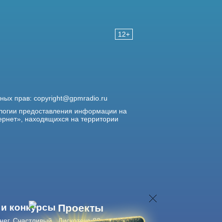
12+
жных прав:
copyright@gpmradio.ru
логии предоставления информации на
ернет», находящихся на территории
 и конкурсы
Проекты
нег. Счастливый
Дискотека 80-х