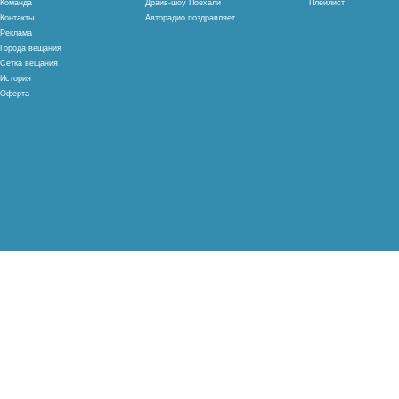
Команда
Драйв-шоу Поехали
Плейлист
Контакты
Авторадио поздравляет
Реклама
Города вещания
Сетка вещания
История
Оферта