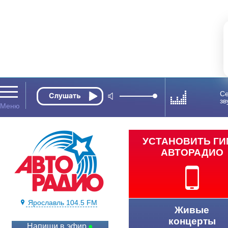
Се
зв
УСТАНОВИТЬ Г
АВТОРАДИО
Ярославль 104.5 FM
Живые
концерты
Напиши в эфир