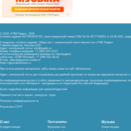
© ООО «ГПМ Радио», 2026
Сетевое издание AVTORADIO.RU, регистрационный номер
СМИ Эл № ФС77-81953 от 24.09.2021,
выда
Учредитель сетевого издания: Общество с ограниченной ответственностью «ГПМ Радио»
Главный редактор: Ипатова И.Ю.
Адрес электронной почты:
info@aradio.ru
Номер телефона редакции: +7 (495) 937-33-67
По всем вопросам размещения рекламы на «Авторадио»
сейлз-хаус «ГПМ Реклама»: +7 (495) 921-40-41
E-mail:
sales@gazprom-media.ru
https://gpmsaleshouse.ru
При использовании материалов сайта гиперссылка на сайт обязательна
Адрес электронной почты для отправления досудебной претензии по вопросам нарушения авторских 
На информационном ресурсе (сайте) применяются рекомендательные технологии (информационные тех
пользователей сети «Интернет», находящихся на территории Российской Федерации)
Более подробная информация для правообладателей
Правила участия в акциях, конкурсах, играх
Политика конфиденциальности
Результаты СОУТ
О нас
Программы
Музыка
О радиостанции
Мурзилки Live
Новая музыка