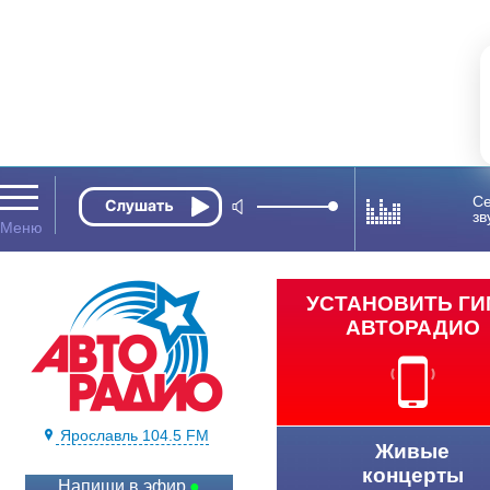
Се
зв
УСТАНОВИТЬ Г
АВТОРАДИО
Ярославль 104.5 FM
Живые
концерты
Напиши в эфир