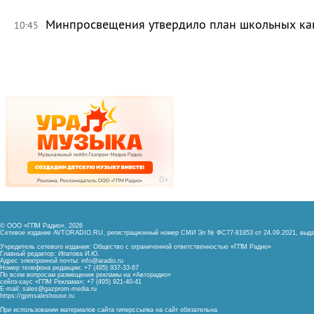
Минпросвещения утвердило план школьных ка
10:45
© ООО «ГПМ Радио», 2026
Сетевое издание AVTORADIO.RU, регистрационный номер
СМИ Эл № ФС77-81953 от 24.09.2021,
выда
Учредитель сетевого издания: Общество с ограниченной ответственностью «ГПМ Радио»
Главный редактор: Ипатова И.Ю.
Адрес электронной почты:
info@aradio.ru
Номер телефона редакции: +7 (495) 937-33-67
По всем вопросам размещения рекламы на «Авторадио»
сейлз-хаус «ГПМ Реклама»: +7 (495) 921-40-41
E-mail:
sales@gazprom-media.ru
https://gpmsaleshouse.ru
При использовании материалов сайта гиперссылка на сайт обязательна