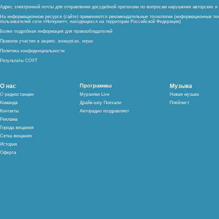
Адрес электронной почты для отправления досудебной претензии по вопросам нарушения авторских 
На информационном ресурсе (сайте) применяются рекомендательные технологии (информационные тех
пользователей сети «Интернет», находящихся на территории Российской Федерации)
Более подробная информация для правообладателей
Правила участия в акциях, конкурсах, играх
Политика конфиденциальности
Результаты СОУТ
О нас
Программы
Музыка
О радиостанции
Мурзилки Live
Новая музыка
Команда
Драйв-шоу Поехали
Плейлист
Контакты
Авторадио поздравляет
Реклама
Города вещания
Сетка вещания
История
Оферта