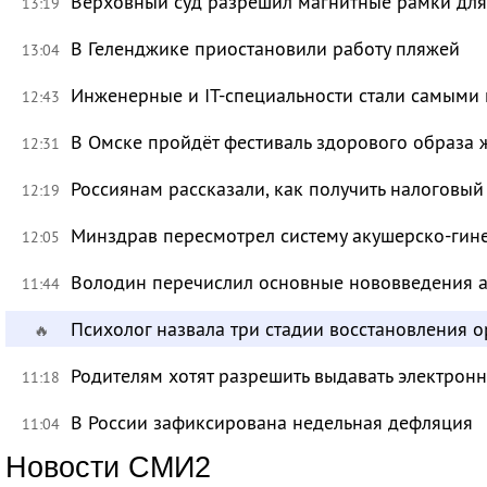
Верховный суд разрешил магнитные рамки для
13:19
В Геленджике приостановили работу пляжей
13:04
Инженерные и IT-специальности стали самыми 
12:43
В Омске пройдёт фестиваль здорового образа
12:31
Россиянам рассказали, как получить налоговый
12:19
Минздрав пересмотрел систему акушерско-ги
12:05
Володин перечислил основные нововведения а
11:44
Психолог назвала три стадии восстановления 
🔥
Родителям хотят разрешить выдавать электрон
11:18
В России зафиксирована недельная дефляция
11:04
Новости СМИ2